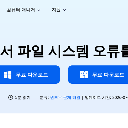
컴퓨터 매니저
지원
능
소셜 미디어
복구 도구
온라
iOS26
one 데이터 복구
Android 데이터 복구
iPhone/iPad 데이터 복구
손실된 Android 데이터 복구
AI
가이드
동영상
사진 복
문서 복
e File Deleter
Dll Fixer
0에서 파일 시스템 오
tsApp 데이터 복구
LINE 데이터 복구
이드 센터
복구
구
구
검색 및 삭제
Windows DLL 오류 수정
sApp 메시지 복구
백업 없이 LINE 채팅 복구
브랜드 리뉴얼
법 가이드
are Cleamio
Email Repair
영상 화
사진 화
오디오
& 해결 방법
화 및 정밀 클린
손상된 PST/OST 파일 복구
질 높이
질 높이
AI
AI
복구
기
기
무료 다운로드
무료 다운로드
5분 읽기
분류:
윈도우 문제 해결
| 업데이트 시간: 2026-07-1