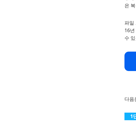
은 
파일 
16년
수 있
다음은