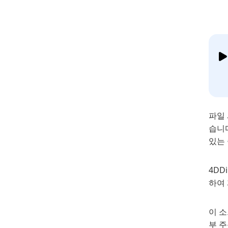
파일 
습니
있는
4D
하여
이 소
부 