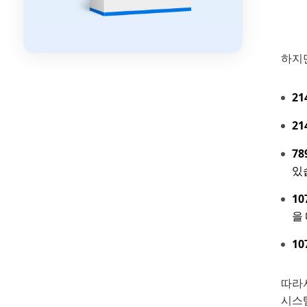
하지
21
21
78
있
10
을
10
따라
시스