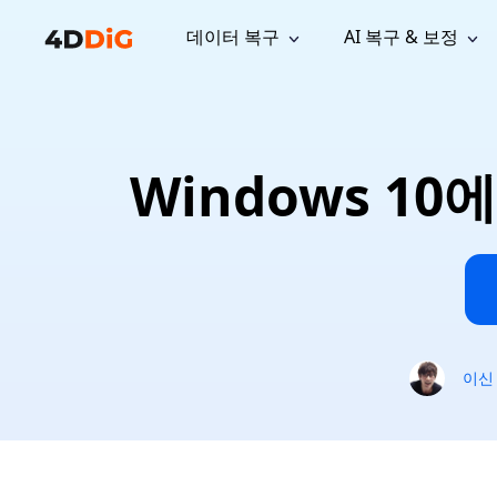
데이터 복구
AI 복구 & 보정
윈도우 관리 도구
지원
컴퓨터 정리 도구
자료
기
iPh
Windows 데이터 복구
손실된 
윈도우에서 삭제된 파일 복구
지원 센터
사용자 
Partition Manager
Duplicat
Windows 1
Wha
가이드, 라이선스, 문의
사용자 가
Windows용 간편 디스크 관리
중복 파일 
프로
무료
What
구독 업데이트
사용 방
Disk Copy
Tenorsh
Update
최신 업데이트
모든 팁 
디스크 또는 파티션 복제
Mac 최적
Mac 데이터 복구
macOS에서 삭제된 파일 복구
문의하기
NEW
4DDiG File Repair
Windows Backup
AI 기반 파일 복구 및 보정 >>
컴퓨터 데이터 안전 백업
프로
무료
시스템 복구
이신
Windows Boot Genius
Windows 문제를 몇 분 내 해결
Mac Boot Genius
Mac 문제 무료 복구