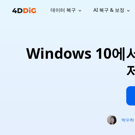
데이터 복구
AI 복구 & 보정
윈도우 관리 도구
지원
컴퓨터 정리 도구
자료
기
iPh
Windows 데이터 복구
손실된 
윈도우에서 삭제된 파일 복구
지원 센터
사용자 
Partition Manager
Duplicat
Windows 10
Wha
가이드, 라이선스, 문의
사용자 가
Windows용 간편 디스크 관리
중복 파일 
프로
무료
What
구독 업데이트
사용 방
Disk Copy
Tenorsh
Update
최신 업데이트
모든 팁 
디스크 또는 파티션 복제
Mac 최적
Mac 데이터 복구
macOS에서 삭제된 파일 복구
문의하기
NEW
4DDiG File Repair
Windows Backup
AI 기반 파일 복구 및 보정 >>
컴퓨터 데이터 안전 백업
프로
무료
시스템 복구
Windows Boot Genius
Windows 문제를 몇 분 내 해결
박수하
Mac Boot Genius
Mac 문제 무료 복구