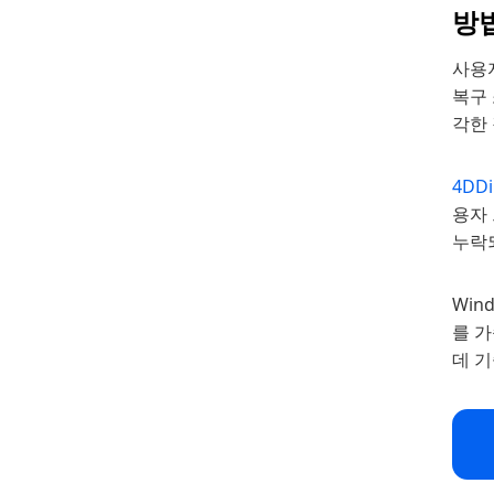
방법
사용자
복구
각한
4DDi
용자 
누락
Win
를 
데 