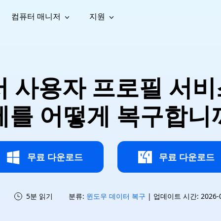
컴퓨터 매니저
지원
능
소셜 미디어
복구 도구
온라
iOS26
one 데이터 복구
Android 데이터 복구
iPhone/iPad 데이터 복구
손실된 Android 데이터 복구
AI
가이드
동영상
사진 복
문서 복
e File Deleter
Dll Fixer
에서 사용자 프로필 서
tsApp 데이터 복구
LINE 데이터 복구
이드 센터
복구
구
구
검색 및 삭제
Windows DLL 오류 수정
sApp 메시지 복구
백업 없이 LINE 채팅 복구
브랜드 리뉴얼
법 가이드
are Cleamio
Email Repair
영상 화
사진 화
제를 어떻게 복구합니
오디오
& 해결 방법
화 및 정밀 클린
손상된 PST/OST 파일 복구
질 높이
질 높이
AI
AI
복구
기
기
무료 다운로드
무료 다운로드
5분 읽기
분류:
윈도우 데이터 복구
| 업데이트 시간: 2026-07