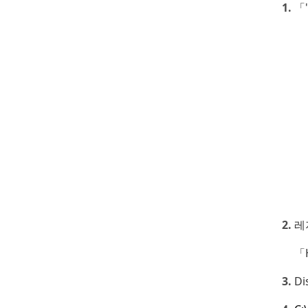
「'
레
「H
Di