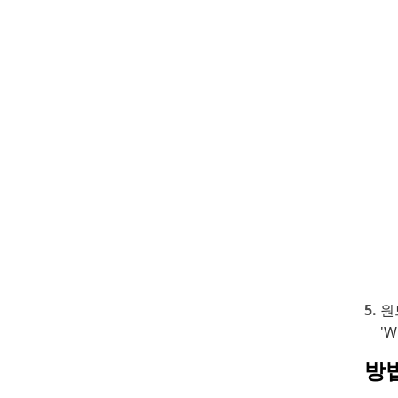
원
'
방법