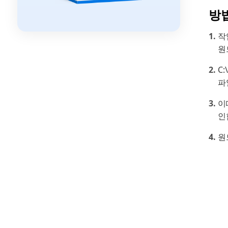
방
작
원
C
파
이
인
원