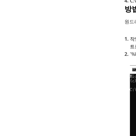
C
방
원드
작
트
'%