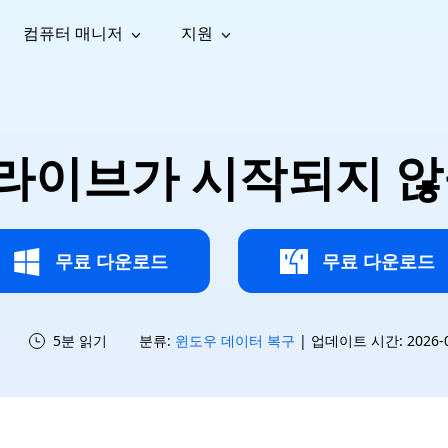
컴퓨터 매니저
지원
능
소셜 미디어
복구 도구
온라
iOS26
one 데이터 복구
Android 데이터 복구
iPhone/iPad 데이터 복구
손실된 Android 데이터 복구
AI
가이드
동영상
사진 복
문서 복
e File Deleter
Dll Fixer
라이브가 시작되지 않
tsApp 데이터 복구
LINE 데이터 복구
이드 센터
복구
구
구
검색 및 삭제
Windows DLL 오류 수정
sApp 메시지 복구
백업 없이 LINE 채팅 복구
브랜드 리뉴얼
법 가이드
are Cleamio
Email Repair
영상 화
사진 화
오디오
& 해결 방법
화 및 정밀 클린
손상된 PST/OST 파일 복구
질 높이
질 높이
AI
AI
복구
기
기
무료 다운로드
무료 다운로드
5분 읽기
분류:
윈도우 데이터 복구
| 업데이트 시간: 2026-07