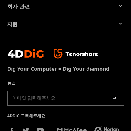
꿀팁 모음
회사 관련
파티션 관리 도구
SD 카드 복구
회사소개
중복 파일 찾기 및 제거
지원
맥 복구 솔루션
비즈니스 문의
손상된 파일 복원
지원센터
윈도우 복구 솔루션
개인정보처리방침
DLL 오류 수정
문의
중복 파일 제거
이용약권
다운로드 센터
USB 복구
Dig Your Computer = Dig Your diamond
쿠키정책(업데이트됨)
스토어
뉴스
제품 가이드
4DDiG 구독해주세요.