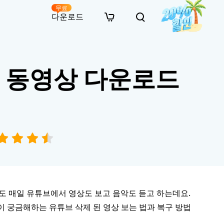
무료
다운로드
New
인 무료 복구
자료
자료
AI 이미지 스타일 변환
브 동영상 다운로드
· 윈도우 11 우회 설치
· SD 카드 복구
· 외장하드 복구
· 중복 파일 찾기 (Win)
온라인 동영상 복구
· AI 3D 액션 피규어 프롬프트
· 하드 디스크 복사
· USB 복구
· 파티션 복구
· 중복 파일 찾기 (Mac)
온라인 사진 복구
· 시네마틱 AI 이미지 프롬프트
· C 드라이브 확장
· 한글 파일 복구
· 오피스 파일 복구
· 디스크 공간 확보 (Win)
온라인 문서 복구
· 애니메이션 실사 변환 프롬프트
· MBR GPT 변환
· 사진 복구
· 동영상 복구
· Mac 저장 공간 최적화
온라인 오디오 복구
· AI 애니메이션 인물 프롬프트
· AI 벽돌 스타일 사진 프롬프트
도 매일 유튜브에서 영상도 보고 음악도 듣고 하는데요.
이 궁금해하는 유튜브 삭제 된 영상 보는 법과 복구 방법