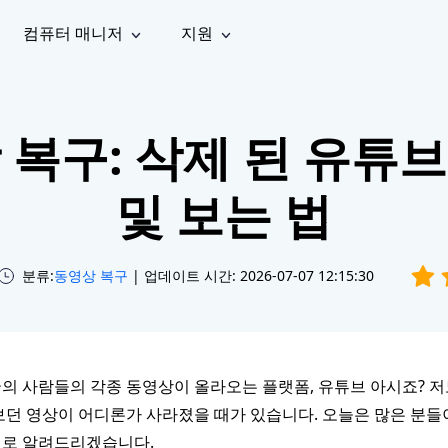
컴퓨터 매니저
지원
능
소셜 미디어
복구 도구
온라
iOS26
one 데이터 복구
Android 데이터 복구
iPhone/iPad 데이터 복구
손실된 Android 데이터 복구
 복구: 삭제 된 유튜
AI
가이드
동영상
사진 복
문서 복
e File Deleter
Dll Fixer
tsApp 데이터 복구
LINE 데이터 복구
이드 센터
복구
구
구
검색 및 삭제
Windows DLL 오류 수정
sApp 메시지 복구
백업 없이 LINE 채팅 복구
및 보는 법
브랜드 리뉴얼
법 가이드
are Cleamio
Email Repair
영상 화
사진 화
오디오
& 해결 방법
화 및 정밀 클린
손상된 PST/OST 파일 복구
질 높이
질 높이
AI
AI
복구
기
기
분류:
동영상 복구
| 업데이트 시간: 2026-07-07 12:15:30
의 사람들의 각종 동영상이 올라오는 플랫폼, 유튜브 아시죠? 저
보던 영상이 어디론가 사라졌을 때가 있습니다. 오늘은 많은 분들
별로 알려드리겠습니다.