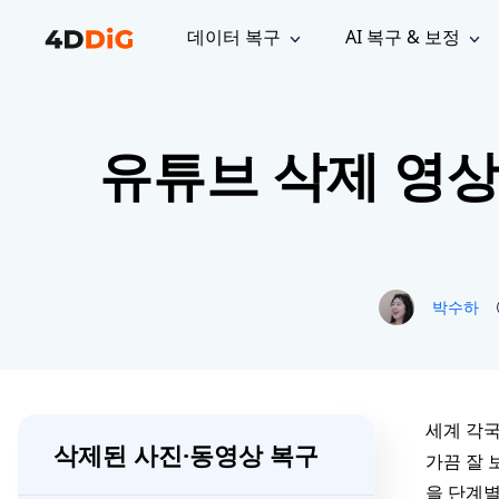
데이터 복구
AI 복구 & 보정
윈도우 관리 도구
지원
컴퓨터 정리 도구
자료
기
iPh
Windows 데이터 복구
손실된 
유튜브 삭제 영상
윈도우에서 삭제된 파일 복구
지원 센터
사용자 
Partition Manager
Duplicat
Wha
가이드, 라이선스, 문의
사용자 가
Windows용 간편 디스크 관리
중복 파일 
프로
무료
What
구독 업데이트
사용 방
Disk Copy
Tenorsh
Update
최신 업데이트
모든 팁 
디스크 또는 파티션 복제
Mac 최적
Mac 데이터 복구
macOS에서 삭제된 파일 복구
문의하기
NEW
4DDiG File Repair
Windows Backup
박수하
AI 기반 파일 복구 및 보정 >>
컴퓨터 데이터 안전 백업
프로
무료
시스템 복구
Windows Boot Genius
Windows 문제를 몇 분 내 해결
세계 각국
삭제된 사진·동영상 복구
가끔 잘 
Mac Boot Genius
Mac 문제 무료 복구
을 단계