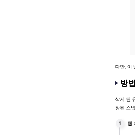
다만, 이
방법
삭제 된 
장된 스냅
웹 