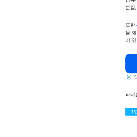
분할,
또한
을 
어 있
안
파티