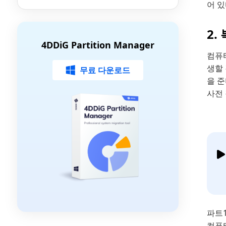
그램 총정리
어 있
2.
4DDiG Partition Manager
컴퓨
생할
무료 다운로드
을 
사전
파트
컴퓨