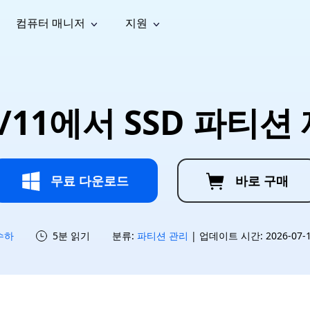
컴퓨터 매니저
지원
능
소셜 미디어
복구 도구
온라
iOS26
one 데이터 복구
Android 데이터 복구
iPhone/iPad 데이터 복구
손실된 Android 데이터 복구
AI
가이드
동영상
사진 복
문서 복
e File Deleter
Dll Fixer
10/11에서 SSD 파티
tsApp 데이터 복구
LINE 데이터 복구
이드 센터
복구
구
구
검색 및 삭제
Windows DLL 오류 수정
sApp 메시지 복구
백업 없이 LINE 채팅 복구
브랜드 리뉴얼
법 가이드
are Cleamio
Email Repair
영상 화
사진 화
오디오
& 해결 방법
화 및 정밀 클린
손상된 PST/OST 파일 복구
질 높이
질 높이
AI
AI
복구
기
기
무료 다운로드
바로 구매
수하
5분 읽기
분류:
파티션 관리
| 업데이트 시간: 2026-07-15