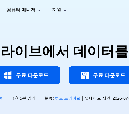
컴퓨터 매니저
지원
능
소셜 미디어
복구 도구
온라
iOS26
one 데이터 복구
Android 데이터 복구
iPhone/iPad 데이터 복구
손실된 Android 데이터 복구
AI
가이드
동영상
사진 복
문서 복
e File Deleter
Dll Fixer
드라이브에서 데이터를
tsApp 데이터 복구
LINE 데이터 복구
이드 센터
복구
구
구
검색 및 삭제
Windows DLL 오류 수정
sApp 메시지 복구
백업 없이 LINE 채팅 복구
브랜드 리뉴얼
법 가이드
are Cleamio
Email Repair
영상 화
사진 화
오디오
& 해결 방법
화 및 정밀 클린
손상된 PST/OST 파일 복구
질 높이
질 높이
AI
AI
복구
기
기
무료 다운로드
무료 다운로드
하
5분 읽기
분류:
하드 드라이브
| 업데이트 시간: 2026-07-1