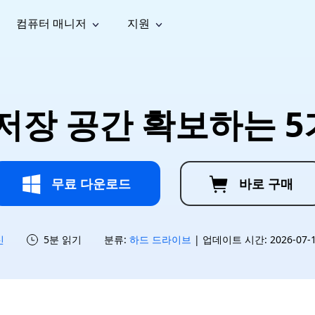
컴퓨터 매니저
지원
능
소셜 미디어
복구 도구
온라
iOS26
one 데이터 복구
Android 데이터 복구
iPhone/iPad 데이터 복구
손실된 Android 데이터 복구
AI
가이드
동영상
사진 복
문서 복
e File Deleter
Dll Fixer
 S 저장 공간 확보하는 5
tsApp 데이터 복구
LINE 데이터 복구
이드 센터
복구
구
구
검색 및 삭제
Windows DLL 오류 수정
sApp 메시지 복구
백업 없이 LINE 채팅 복구
브랜드 리뉴얼
법 가이드
are Cleamio
Email Repair
영상 화
사진 화
오디오
& 해결 방법
화 및 정밀 클린
손상된 PST/OST 파일 복구
질 높이
질 높이
AI
AI
복구
기
기
무료 다운로드
바로 구매
신
5분 읽기
분류:
하드 드라이브
| 업데이트 시간: 2026-07-15