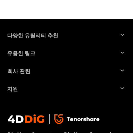
다양한 유틸리티 추천
윈도우 데이터 복구
유용한 링크
맥 데이터 복구
꿀팁 모음
회사 관련
파티션 관리 도구
SD 카드 복구
회사소개
중복 파일 찾기 및 제거
지원
맥 복구 솔루션
비즈니스 문의
손상된 파일 복원
지원센터
윈도우 복구 솔루션
개인정보처리방침
DLL 오류 수정
문의
중복 파일 제거
이용약권
다운로드 센터
USB 복구