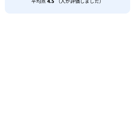
平均点
4.5
（
人が評価しました）