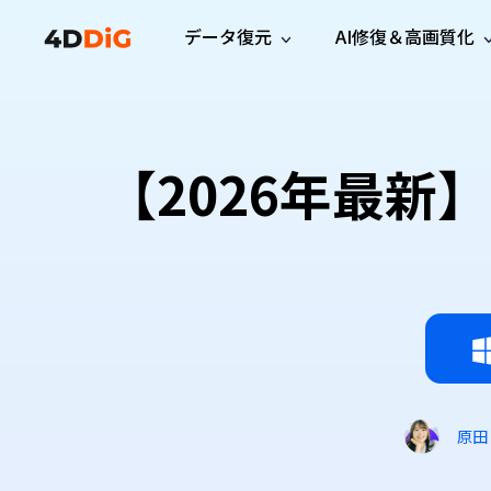
データ復元
AI修復＆高画質化
Windows管理
サポート
PCクリーンアッ
リソース
機能
iPh
Windows データ復元
iPho
Windowsで削除したファイルを復元
サポートセンター
ユーザ
Partition Manager
Duplicat
【2026年最新
Wha
ガイド・お問い合わせ
ユーザー
Windows向けディスク管理ツール
重複ファ
プロ版
無料版
Wha
サブスク更新情報
使い方
Disk Copy
Tenorsh
最新版
最新のお知らせ
ヒントと
ディスクをクローン
Macを徹
Mac データ復元
macOSで削除したファイルを復元
お問い合わせ
新製品
4DDiG File Repair
Windows Backup
AIによるファイル修復と高画質化>>
データ保護向けPCバックアップ
プロ版
無料版
システム修復
Windows Boot Genius
Windowsの問題を数分で修復
原田
Mac Boot Genius
Macの問題を無料で修復