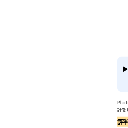
Ph
計を
評