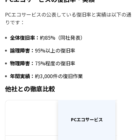
PCエコサービスの公表している復旧率と実績は以下の通
りです：
全体復旧率：
約85%（同社発表）
論理障害：
95%以上の復旧率
物理障害：
75%程度の復旧率
年間実績：
約3,000件の復旧作業
他社との徹底比較
デジタ
PCエコサービス