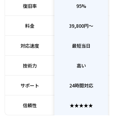
復旧率
95%
料金
39,800円〜
5,
対応速度
最短当日
最
技術力
高い
非
サポート
24時間対応
24
信頼性
★★★★★
★