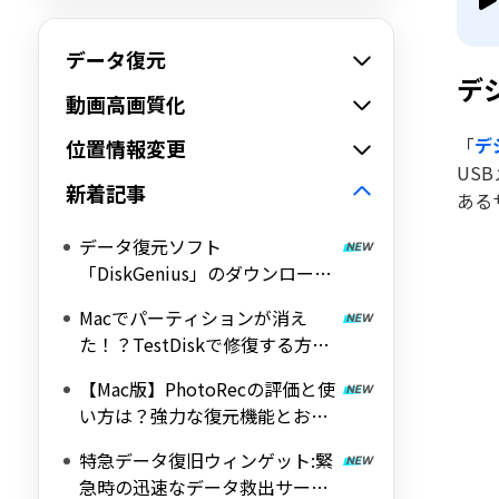
データ復元
デ
動画高画質化
「
デ
位置情報変更
US
新着記事
ある
データ復元ソフト
「DiskGenius」のダウンロード
と使い方を徹底解説！
Macでパーティションが消え
た！？TestDiskで修復する方法
と失敗しないための代替案
【Mac版】PhotoRecの評価と使
い方は？強力な復元機能とおす
すめの代替ソフト3選
特急データ復旧ウィンゲット:緊
急時の迅速なデータ救出サービ