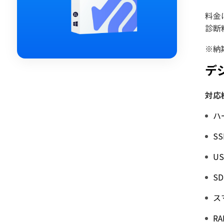
料金
診断
※納
デ
対応
ハ
SS
U
S
ス
R