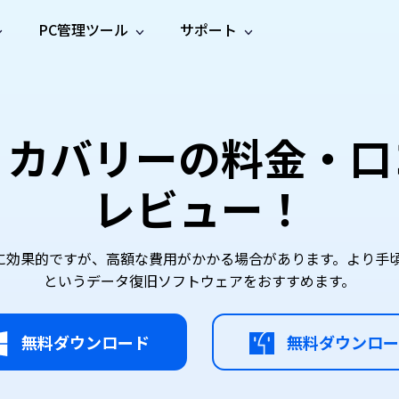
PC管理ツール
サポート
プ
ソーシャルメディア
修復ツール
無料オンラ
iOS26
one データ復元
Android データ復元
ne／iPadのデータを復元
Androidのデータを復元
AI
オンラ
ーガイド
ドキュ
e File Deleter
Dll Fixer
リカバリーの料金・口
動画修
写真修
オンラ
tsApp データ復元
LINE データ復元
ガイドセンター
メント
イルを検出・削除
WindowsのDLLエラーを修復
復
復
オンラ
tsAppのデータを復元
LINEのデータを復元
修復
新製
ガイド
are Cleamio
Email Repair
レビュー！
品
オンラ
対処法
底クリーンアップ＆最適化
破損したPST/OSTファイルを修復
音声修
動画高
写真高
AI
AI
復
画質化
画質化
果的ですが、高額な費用がかかる場合があります。より手頃な代替案と
というデータ復旧ソフトウェアをおすすめます。
無料ダウンロード
無料ダウンロー