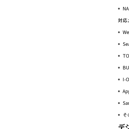
NA
対応
We
Se
TO
BU
I-
Ap
Sa
そ
デ