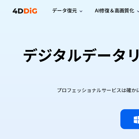
データ復元
AI修復＆高画質化
Windows管理
サポート
PCクリーンアッ
リソース
機能
iPh
Windows データ復元
iPho
Windowsで削除したファイルを復元
サポートセンター
ユーザ
Partition Manager
Duplicat
デジタルデータ
Wha
ガイド・お問い合わせ
ユーザー
Windows向けディスク管理ツール
重複ファ
プロ版
無料版
Wha
サブスク更新情報
使い方
Disk Copy
Tenorsh
最新版
最新のお知らせ
ヒントと
ディスクをクローン
Macを徹
Mac データ復元
macOSで削除したファイルを復元
お問い合わせ
新製品
4DDiG File Repair
Windows Backup
AIによるファイル修復と高画質化>>
データ保護向けPCバックアップ
プロフェッショナルサービスは確かに効
プロ版
無料版
システム修復
Windows Boot Genius
Windowsの問題を数分で修復
Mac Boot Genius
Macの問題を無料で修復