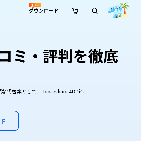
無料
ダウンロード
新着
イン修復
リソース
リソース
AI画像スタイル変換
· Win11制限を回避
· SDカード復元
· HDDデータ復元
· 重複検索（Win）
イン動画修復
· AI 3Dアクションフィギュアプロンプト
コミ・評判を徹底
· ハードディスクをクローン
· USBデータ復元
· ゴミ箱復元
· 重複検索（Mac）
イン写真修復
· シネマ風AI画像プロンプト
· Cドライブを拡張
· ファイル復元
· エクセル復元
· ディスク容量を解放
インファイル修復
· アニメ実写化プロンプト
· MBRをGPTに変換
· 写真復元
· 動画復元
· Macストレージを整理
イン音声修復
· AIアニメポートレートプロンプト
· AIレゴ風写真プロンプト
して、Tenorshare 4DDiG
ド