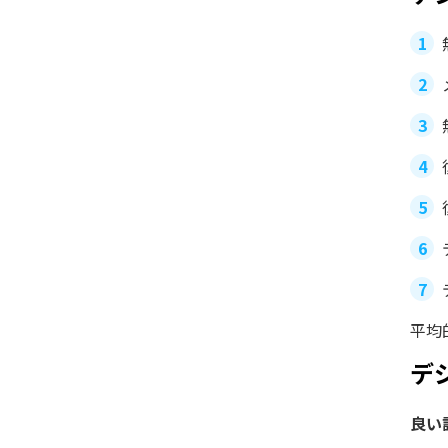
平均
デ
良い