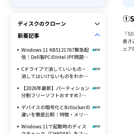
①
ディスクのクローン
「S
新着記事
書き
ェア
Windows 11 KB5121767緊急配
信｜Dell製PCのIntel IPF問題を
修正する帯域外（OOB）アップ
Cドライブで消していいもの・
デート
消してはいけないものをわかり
やすく解説
【2026年最新】パーティション
分割フリーソフトおすすめ7選
｜Windows 11/10対応の無料ツ
デバイスの暗号化とBitlockerの
ールを紹介
違いを徹底比較｜特徴・メリッ
ト・デメリットをわかりやすく
Windows 11で起動時のディス
解説
クチェック（CHKDSK）をスキ