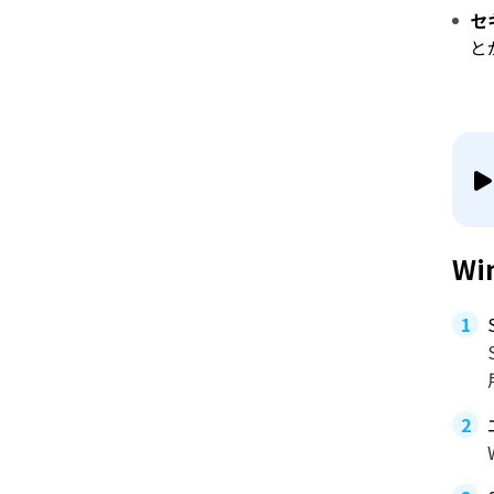
セ
と
W