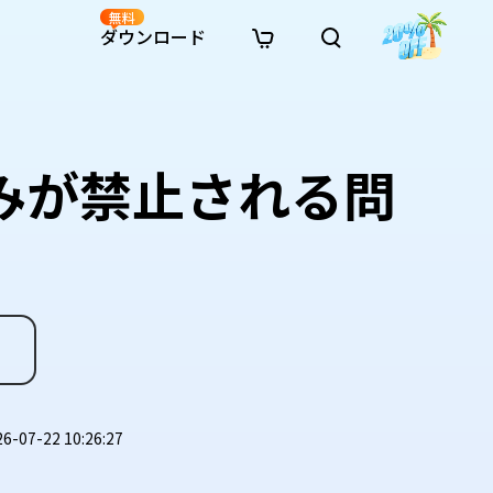
無料
ダウンロード
新着
イン修復
リソース
リソース
AI画像スタイル変換
· Win11制限を回避
· SDカード復元
· HDDデータ復元
· 重複検索（Win）
イン動画修復
· AI 3Dアクションフィギュアプロンプト
みが禁止される問
· ハードディスクをクローン
· USBデータ復元
· ゴミ箱復元
· 重複検索（Mac）
イン写真修復
· シネマ風AI画像プロンプト
· Cドライブを拡張
· ファイル復元
· エクセル復元
· ディスク容量を解放
インファイル修復
· アニメ実写化プロンプト
· MBRをGPTに変換
· 写真復元
· 動画復元
· Macストレージを整理
イン音声修復
· AIアニメポートレートプロンプト
· AIレゴ風写真プロンプト
07-22 10:26:27