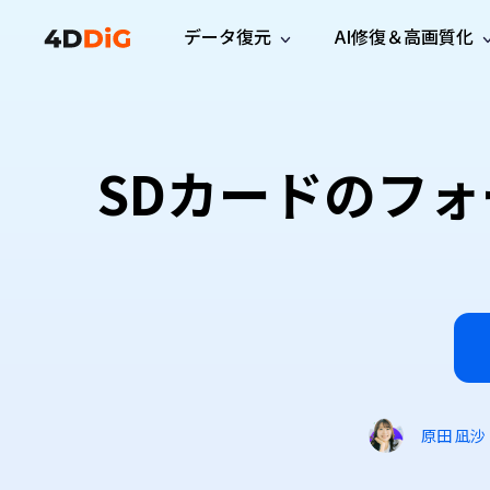
データ復元
AI修復＆高画質化
Windows管理
サポート
PCクリーンアッ
リソース
機能
iPh
Windows データ復元
iPho
Windowsで削除したファイルを復元
サポートセンター
ユーザ
Partition Manager
Duplicat
SDカードのフ
Wha
ガイド・お問い合わせ
ユーザー
Windows向けディスク管理ツール
重複ファ
プロ版
無料版
Wha
サブスク更新情報
使い方
Disk Copy
Tenorsh
最新版
最新のお知らせ
ヒントと
ディスクをクローン
Macを徹
Mac データ復元
macOSで削除したファイルを復元
お問い合わせ
新製品
4DDiG File Repair
Windows Backup
AIによるファイル修復と高画質化>>
データ保護向けPCバックアップ
プロ版
無料版
システム修復
Windows Boot Genius
Windowsの問題を数分で修復
原田 凪沙
Mac Boot Genius
Macの問題を無料で修復