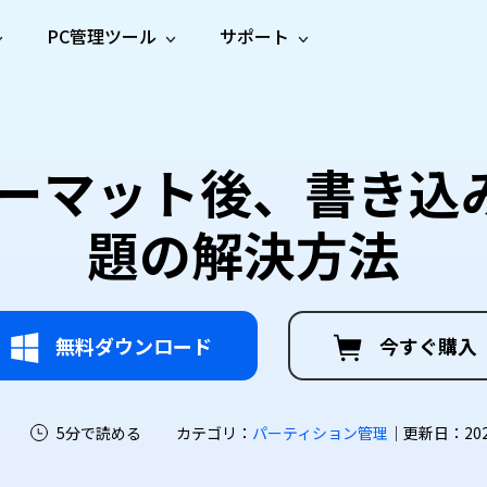
PC管理ツール
サポート
プ
ソーシャルメディア
修復ツール
無料オンラ
iOS26
one データ復元
Android データ復元
ne／iPadのデータを復元
Androidのデータを復元
AI
オンラ
ーガイド
ドキュ
e File Deleter
Dll Fixer
ォーマット後、書き込
動画修
写真修
オンラ
tsApp データ復元
LINE データ復元
ガイドセンター
メント
イルを検出・削除
WindowsのDLLエラーを修復
復
復
オンラ
tsAppのデータを復元
LINEのデータを復元
修復
新製
ガイド
are Cleamio
Email Repair
題の解決方法
品
オンラ
対処法
底クリーンアップ＆最適化
破損したPST/OSTファイルを修復
音声修
動画高
写真高
AI
AI
復
画質化
画質化
無料ダウンロード
今すぐ購入
5分で読める
カテゴリ：
パーティション管理
｜更新日：2026-