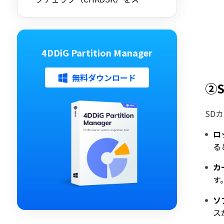
ップする方法を詳しく解説
4DDiG Partition Manager
無料ダウンロード
②
SD
ロ
る
カ
す
ソ
ス