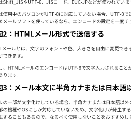
Shift_JISやUTF-8、JISコード、EUC-JPなどが使われてい
ば使用中のパソコンがUTF-8に対応していない場合、UTF-
めメールソフトを使っているなら、エンコードの設定を一度チ
因2：HTMLメール形式で送信する
MLメールとは、文字のフォントや色、大きさを自由に変更でき
ができます。
し、HTMLメールのエンコードはUTF-8で文字入力されるこ
あります。
因3：メール本文に半角カナまたは日本語
ルの一部が文字化けしている場合、半角カナまたは日本語以外
部の機種やOSにしか対応していないため、文字化けが発生す
生することもあるので、なるべく使用しないことをおすすめし