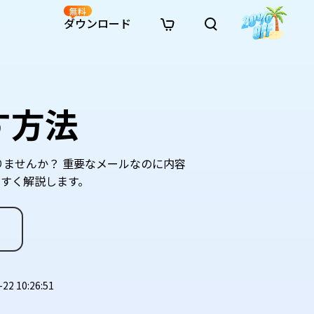
無料
ダウンロード
新着
イン修復
リソース
リソース
AI画像スタイル変換
· Win11制限を回避
· SDカード復元
· HDDデータ復元
· 重複検索（Win）
イン動画修復
· AI 3Dアクションフィギュアプロンプト
す方法
· ハードディスクをクローン
· USBデータ復元
· ゴミ箱復元
· 重複検索（Mac）
イン写真修復
· シネマ風AI画像プロンプト
· Cドライブを拡張
· ファイル復元
· エクセル復元
· ディスク容量を解放
インファイル修復
· アニメ実写化プロンプト
· MBRをGPTに変換
· 写真復元
· 動画復元
· Macストレージを整理
イン音声修復
· AIアニメポートレートプロンプト
ませんか？ 重要なメールなのに内容
· AIレゴ風写真プロンプト
すく解説します。
2 10:26:51