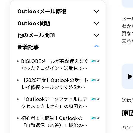
Outlookメール修復
メー
Outlook問題
わか
質な
他のメール問題
文章
新着記事
BIGLOBEメールが突然使えなく
なった？ログイン・送受信でき
ない原因と対処法
【2026年版】Outlookの受信ト
レイ修復ツールおすすめ5選と
選び方
「Outlookデータファイルにア
送信
クセスできません」の原因と解
原
決方法
初心者でも簡単！Outlookの
「自動返信（応答）」機能の設
パソ
定方法を徹底解説