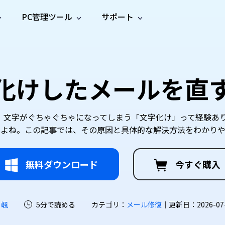
PC管理ツール
サポート
プ
ソーシャルメディア
修復ツール
無料オンラ
iOS26
one データ復元
Android データ復元
ne／iPadのデータを復元
Androidのデータを復元
AI
オンラ
ーガイド
ドキュ
e File Deleter
Dll Fixer
化けしたメールを直
動画修
写真修
オンラ
tsApp データ復元
LINE データ復元
ガイドセンター
メント
イルを検出・削除
WindowsのDLLエラーを修復
復
復
オンラ
tsAppのデータを復元
LINEのデータを復元
修復
新製
ガイド
are Cleamio
Email Repair
品
オンラ
対処法
底クリーンアップ＆最適化
破損したPST/OSTファイルを修復
音声修
動画高
写真高
、文字がぐちゃぐちゃになってしまう「文字化け」って経験あり
AI
AI
復
画質化
画質化
すよね。この記事では、その原因と具体的な解決方法をわかりや
無料ダウンロード
今すぐ購入
 颯
5分で読める
カテゴリ：
メール修復
｜更新日：2026-07-2