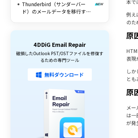
本では
Thunderbird（サンダーバー
ド）のメールデータを移行する
例え
方法｜Outlookから引っ越し手
のた
順も紹介
原
4DDiG Email Repair
HT
破損したOutlook PST/OSTファイルを修復す
表現
るための専門ツール
しか
無料ダウンロード
とも
原
メー
は一
が発