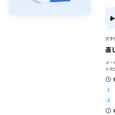
文字
直
メー
トの