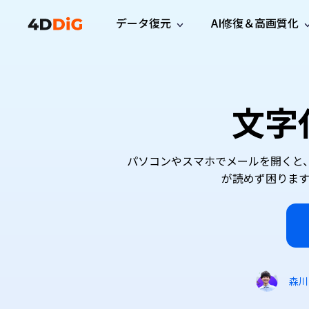
データ復元
AI修復＆高画質化
Windows管理
サポート
PCクリーンアッ
リソース
機能
iPh
Windows データ復元
iPho
Windowsで削除したファイルを復元
サポートセンター
ユーザ
Partition Manager
Duplicat
文字
Wha
ガイド・お問い合わせ
ユーザー
Windows向けディスク管理ツール
重複ファ
プロ版
無料版
Wha
サブスク更新情報
使い方
Disk Copy
Tenorsh
最新版
最新のお知らせ
ヒントと
ディスクをクローン
Macを徹
パソコンやスマホでメールを開くと
Mac データ復元
macOSで削除したファイルを復元
お問い合わせ
が読めず困りま
新製品
4DDiG File Repair
Windows Backup
AIによるファイル修復と高画質化>>
データ保護向けPCバックアップ
プロ版
無料版
システム修復
Windows Boot Genius
Windowsの問題を数分で修復
森川
Mac Boot Genius
Macの問題を無料で修復