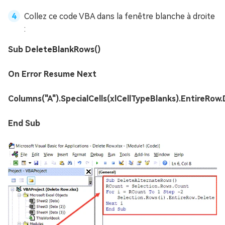
Collez ce code VBA dans la fenêtre blanche à droite
:
Sub DeleteBlankRows()
On Error Resume Next
Columns("A").SpecialCells(xlCellTypeBlanks).EntireRow
End Sub