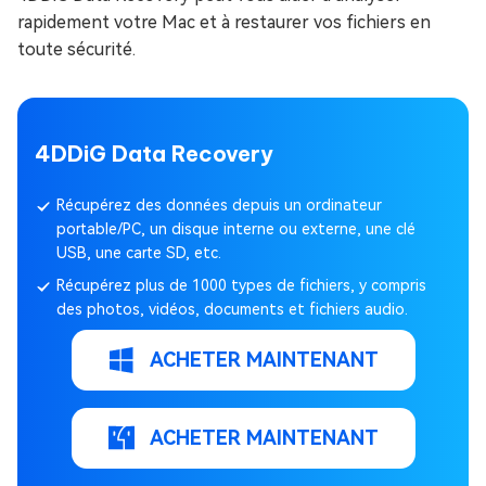
rapidement votre Mac et à restaurer vos fichiers en
toute sécurité.
4DDiG Data Recovery
Récupérez des données depuis un ordinateur
portable/PC, un disque interne ou externe, une clé
USB, une carte SD, etc.
Récupérez plus de 1000 types de fichiers, y compris
des photos, vidéos, documents et fichiers audio.
ACHETER MAINTENANT
ACHETER MAINTENANT