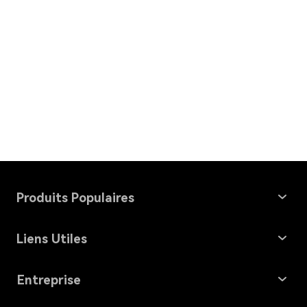
Produits Populaires
Windows Data Recovery
Liens Utiles
Mac Data Recovery
Récupération de Carte Mémoire
Entreprise
File Repair
Problèmes MacOS