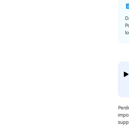
D
P
l
Perdr
impo
supp