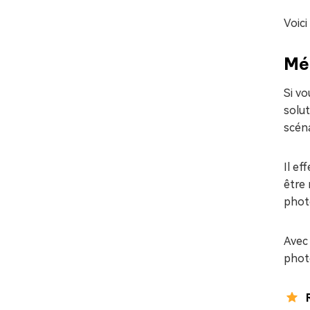
Voici
Mé
Si v
solut
scéna
Il e
être 
phot
Avec 
phot