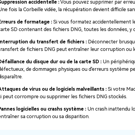
Suppression accidentelle :
Vous pouvez supprimer par erreur 
Une fois la Corbeille vidée, la récupération devient difficile san
Erreurs de formatage :
Si vous formatez accidentellement l
carte SD contenant des fichiers DNG, toutes les données, y 
Interruption du transfert de fichiers :
Déconnecter brusque
transfert de fichiers DNG peut entraîner leur corruption ou l
Défaillance du disque dur ou de la carte SD :
Un périphériqu
défectueux, de dommages physiques ou d'erreurs système peut
disparaître.
Attaques de virus ou de logiciels malveillants :
Si votre Mac
ci peut corrompre ou supprimer les fichiers DNG stockés.
Pannes logicielles ou crashs système :
Un crash inattendu lor
entraîner sa corruption ou sa disparition.