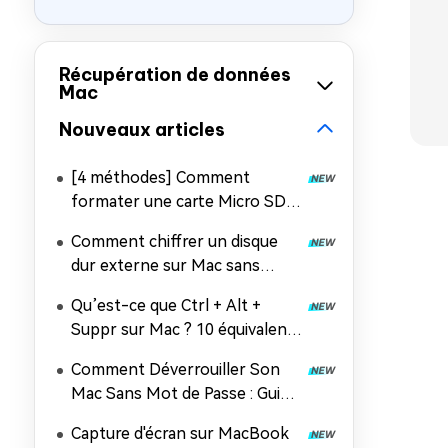
Récupération de données
Mac
Nouveaux articles
[4 méthodes] Comment
formater une carte Micro SD
en FAT32 sur Mac ?
Comment chiffrer un disque
dur externe sur Mac sans
perdre ses données ?
Qu’est-ce que Ctrl + Alt +
Suppr sur Mac ? 10 équivalents
à connaître !
Comment Déverrouiller Son
Mac Sans Mot de Passe : Guide
Complet 2026
Capture d'écran sur MacBook