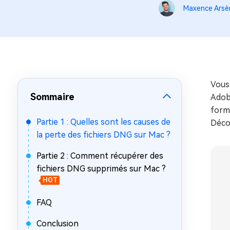
sur Windows
en quelq
Maxence Arsè
4DDiG Email Repair
Mac Bo
Réparer les fichiers PST/OST
Réparer 
corrompus
gratuite
Vous
Sommaire
Adobe
form
Partie 1 : Quelles sont les causes de
Décou
la perte des fichiers DNG sur Mac ?
Partie 2 : Comment récupérer des
fichiers DNG supprimés sur Mac ?
HOT
FAQ
Conclusion