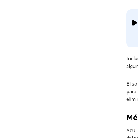
Inclu
algun
El s
para 
elimi
Mé
Aquí