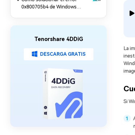
0x800705b4 de Windows
Update: 11 soluciones
Tenorshare 4DDiG
La im
DESCARGA GRATIS
inest
Windo
image
Cu
Si Wi