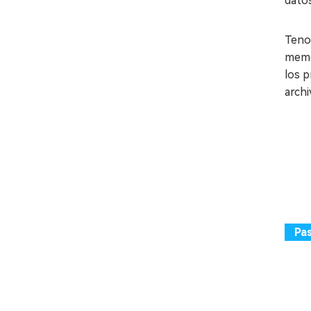
dato
Teno
memor
los p
archi