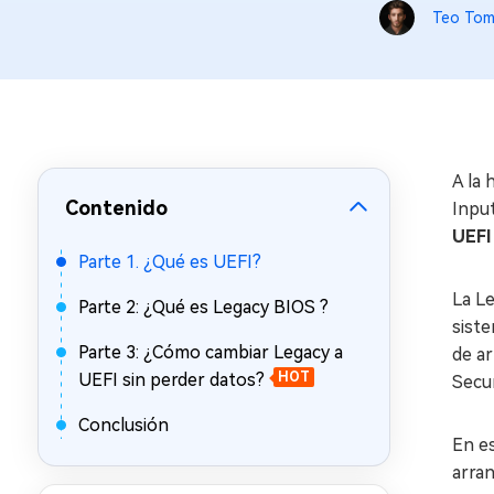
en minutos
Teo Tom
Mac Boot Genius
Reparar problemas de Mac
gratis
A la 
Contenido
Input
UEFI
Parte 1. ¿Qué es UEFI?
La Le
Parte 2: ¿Qué es Legacy BIOS ?
sist
Parte 3: ¿Cómo cambiar Legacy a
de a
UEFI sin perder datos?
HOT
Secur
Conclusión
En es
arran