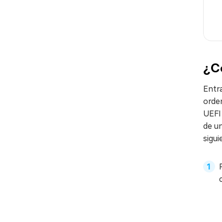
¿C
Entra
orden
UEFI
de un
sigui