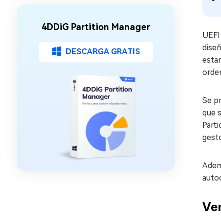
4DDiG Partition Manager
UEFI 
diseñ
DESCARGA GRATIS
estan
orden
Se p
que s
Parti
gesto
Ademá
autoc
Ve