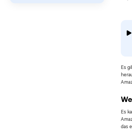
Es g
hera
Amaz
Weg
Es ka
Amaz
das e