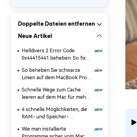
Doppelte Dateien entfernen
Neue Artikel
Helldivers 2 Error Code
0x44415441 beheben: So fixen
Sie den fatalen Ladefehler
So beheben Sie schwarze
Linien auf dem MacBook Pro
Bildschirm
Schnelle Wege zum Cache
leeren auf dem Mac für mehr
Leistung (2026 aktualisiert)
4 schnelle Möglichkeiten, die
RAM- und Speicher-
Auslastung auf dem Mac zu
Wie man installierte
überprüfen [2026 Update]
Programme sicher vom Mac