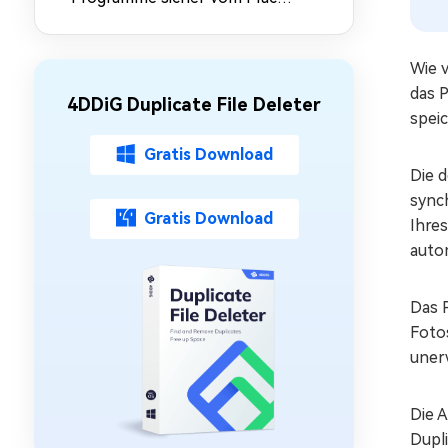
entfernt [4 schnelle
Methoden]
Wie 
das 
4DDiG Duplicate File Deleter
spei
Gratis Download
Die 
sync
Gratis Download
Ihre
auto
Das 
Foto
uner
Die 
Dupl