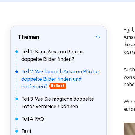
Mac Boot Genius
Mac-Probleme kostenlos
beheben
Egal
Themen
Amaz
dies
Teil 1: Kann Amazon Photos
kost
doppelte Bilder finden?
Auch
Teil 2: Wie kann ich Amazon Photos
von d
doppelte Bilder finden und
habe
entfernen?
Beliebt
Teil 3: Wie Sie mögliche doppelte
Wenn
Fotos vermeiden können
autom
Teil 4: FAQ
Fazit