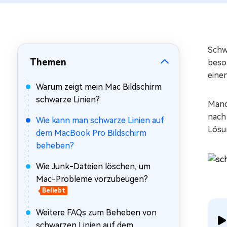
Mac Boot Genius
Mac-Probleme kostenlos
beheben
Schw
Themen
beso
einen
Warum zeigt mein Mac Bildschirm
schwarze Linien?
Manc
nach
Wie kann man schwarze Linien auf
Lösu
dem MacBook Pro Bildschirm
beheben?
Wie Junk-Dateien löschen, um
Mac-Probleme vorzubeugen?
Beliebt
Weitere FAQs zum Beheben von
schwarzen Linien auf dem