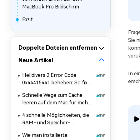
MacBook Pro Bildschirm
Fazit
Frag
Sie n
Doppelte Dateien entfernen
könn
verti
Neue Artikel
In e
Helldivers 2 Error Code
ersch
0x44415441 beheben: So fixen
Sie den fatalen Ladefehler
Schnelle Wege zum Cache
leeren auf dem Mac für mehr
Leistung (2026 aktualisiert)
4 schnelle Möglichkeiten, die
RAM- und Speicher-
Auslastung auf dem Mac zu
Wie man installierte
überprüfen [2026 Update]