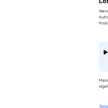
Lös
Wenn
Auth
Prob
Manc
rege
Teno