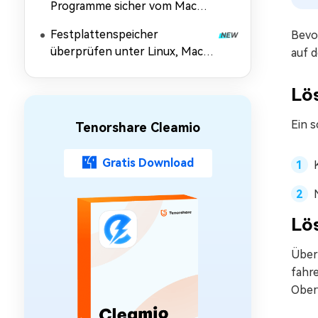
Programme sicher vom Mac
entfernt [4 schnelle
Festplattenspeicher
Bevo
Methoden]
überprüfen unter Linux, Mac &
auf 
Windows [Anleitung für
Anfänger]
Lös
Ein 
Tenorshare Cleamio
Gratis Download
Lös
Über
fahre
Ober