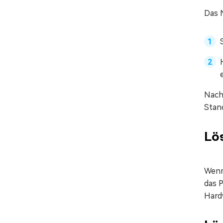
Das 
Nach
Stan
Lös
Wenn
das P
Hard