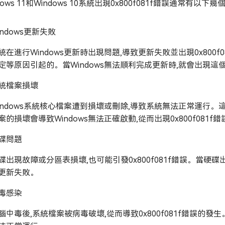
dows 11和Windows 10系統出現0x800f081f錯誤通常有以下幾
indows更新失敗
統在進行Windows更新時出現問題,導致更新失敗並出現0x80
定等原因引起的。當Windows無法順利完成更新時,就會出現這
統檔案損壞
indows系統核心檔案遭到損壞或刪除,導致系統無法正常運行
案的損壞會導致Windows無法正確啟動,從而出現0x800f081f錯
碟問題
碟出現故障或分區表損壞,也可能引發0x800f081f錯誤。當硬碟
更新失敗。
毒感染
腦中毒後,系統檔案被病毒破壞,從而導致0x800f081f錯誤的發