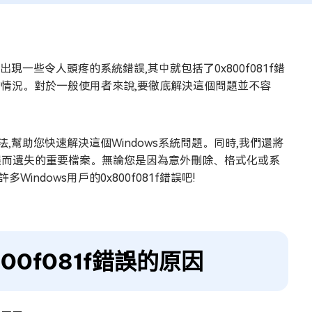
也會出現一些令人頭疼的系統錯誤,其中就包括了0x800f081f錯
失的情況。對於一般使用者來說,要徹底解決這個問題並不容
方法,幫助您快速解決這個Windows系統問題。同時,我們還將
1f錯誤而遺失的重要檔案。無論您是因為意外刪除、格式化或系
ndows用戶的0x800f081f錯誤吧!
800f081f錯誤的原因