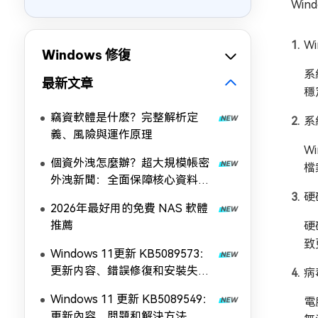
Win
W
Windows 修復
系
最新文章
穩
竊資軟體是什麽？完整解析定
系
義、風險與運作原理
W
個資外洩怎麼辦？超大規模帳密
檔
外洩新聞：全面保障核心資料安
全！
硬
2026年最好用的免費 NAS 軟體
推薦
硬
致
Windows 11更新 KB5089573：
更新内容、錯誤修復和安裝失敗
病
解決方法
Windows 11 更新 KB5089549：
電
更新內容、問題和解決方法