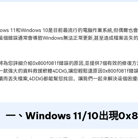
dows 11和Windows 10是目前最流行的電腦作業系統,但偶爾
這個錯誤通常會導致Windows無法正常更新,甚至造成檔案丟
將為您詳細介紹0x800f081f錯誤的原因,並提供7個有效的修復
一款強大的資料救援軟體4DDiG,讓您輕鬆還原因0x800f08
潰而丟失檔案,4DDiG都能幫您找回。讓我們一起來解決這個困擾許多Wi
一、Windows 11/10出現0x