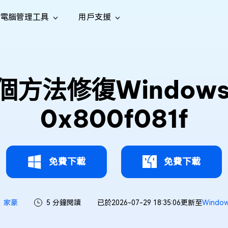
電腦管理工具
用戶支援
功能
社群媒體
修復工具
iOS 26
one 資料救援
Android 資料救援
的 iPhone/iPad 資料
救回 Android 資料
AI
南
影片修
照片修
檔案修
e File Deleter
Dll Fixer
方法修復Windows 
tsApp 資料恢復
LINE 資料恢復
中心
除重複檔案
修復 Windows 中的所有 DLL 錯誤
復
復
復
hatsApp 資料
無需備份復原 LINE 聊天記錄
全新
訊
are Cleamio
Email Repair
音訊修
影片增
照片增
0x800f081f
AI
AI
與解決方案
優化您的 Mac
修復損毀的 PST/OST 檔案
復
強
強
免費下載
免費下載
家豪
5 分鐘閱讀
已於2026-07-29 18:35:06更新至
Windo