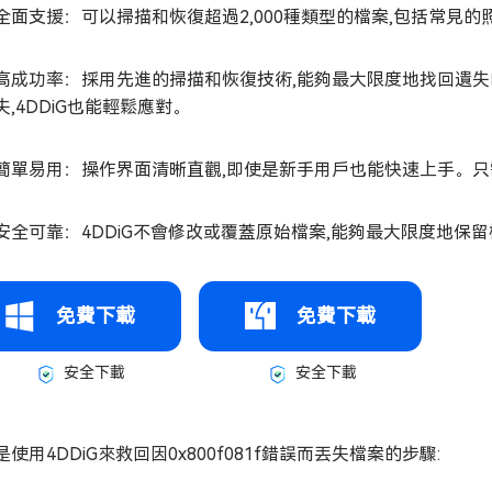
全面支援：可以掃描和恢復超過2,000種類型的檔案,包括常見
高成功率：採用先進的掃描和恢復技術,能夠最大限度地找回遺
失,4DDiG也能輕鬆應對。
簡單易用：操作界面清晰直觀,即使是新手用戶也能快速上手。只
安全可靠：4DDiG不會修改或覆蓋原始檔案,能夠最大限度地保
免費下載
免費下載
安全下載
安全下載
使用4DDiG來救回因0x800f081f錯誤而丟失檔案的步驟: