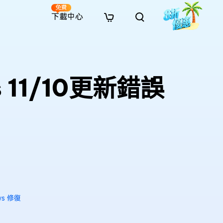
免費
下載中心
全新
解決方案
免費線上修復
解決方案
AI 圖像風格轉換
· 繞過 Win 11 升級限制
· SD 記憶卡救援
· 硬碟資料救援
· 查找重複檔案（Win）
線上影片修復
· AI 3D 可動公仔提示詞
11/10更新錯誤
· 硬碟對拷
· USB 隨身碟救援
· 資源回收桶救援
· 優化 Mac 速度
線上照片修復
· 電影感 AI 影像提示詞
· 擴充 C 槽
· 資料救援
· Office 檔案救援
· 釋放磁碟空間
線上檔案修復
· 動漫轉真實風格提示詞
· 將 MBR 轉換為 GPT
· 照片恢復
· 影片恢復
· 清理 Mac 儲存空間
線上音訊修復
· AI 動漫風格人像提示詞
· AI 樂高積木風格提示詞
ws 修復