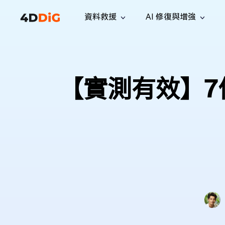
資料救援
AI 修復與增強
Windows 管理工具
支援
電腦清理工具
解決方案
iPh
Windows 資料救援
救援遺失
從 Windows 系統中恢復已刪除的檔
支援中心
用戶指
Partition Manager
Duplicat
【實測有效】7個
案
Wha
指南·常見問答·聯絡我們
用戶指南
Windows 磁碟管理工具
查找並移
恢復 W
專業版
免費版
訂閱更新
相關資
Disk Copy
Tenorsh
最新更新
所有技巧
複製磁碟或分割區
徹底清理並
升級
Mac 資料救援
聯絡我們
全新
4DDiG File Repair
Windows Backup
從 macOS 系統中恢復已刪除的檔案
AI 驅動的檔案修復與增強 >>
備份電腦資料，守護檔案安全
專業版
免費版
系統修復
Windows Boot Genius
幾分鐘內修復 Windows 問題
Mac Boot Genius
免費修復 Mac 問題