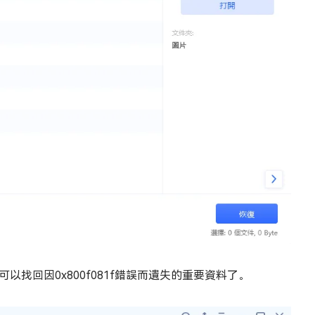
找回因0x800f081f錯誤而遺失的重要資料了。