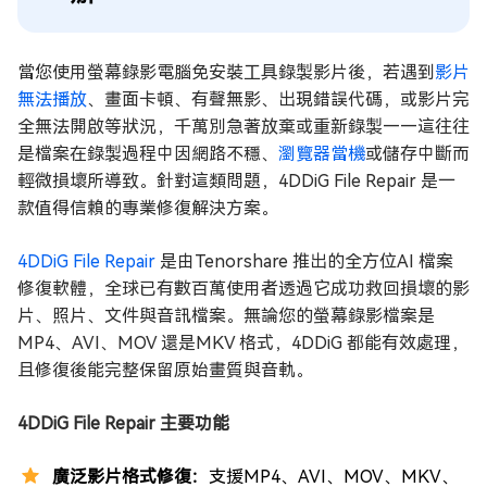
當您使用螢幕錄影電腦免安裝工具錄製影片後，若遇到
影片
無法播放
、畫面卡頓、有聲無影、出現錯誤代碼，或影片完
全無法開啟等狀況，千萬別急著放棄或重新錄製——這往往
是檔案在錄製過程中因網路不穩、
瀏覽器當機
或儲存中斷而
輕微損壞所導致。針對這類問題，4DDiG File Repair 是一
款值得信賴的專業修復解決方案。
4DDiG File Repair
是由Tenorshare 推出的全方位AI 檔案
修復軟體，全球已有數百萬使用者透過它成功救回損壞的影
片、照片、文件與音訊檔案。無論您的螢幕錄影檔案是
MP4、AVI、MOV 還是MKV 格式，4DDiG 都能有效處理，
且修復後能完整保留原始畫質與音軌。
4DDiG File Repair 主要功能
廣泛影片格式修復：
支援MP4、AVI、MOV、MKV、