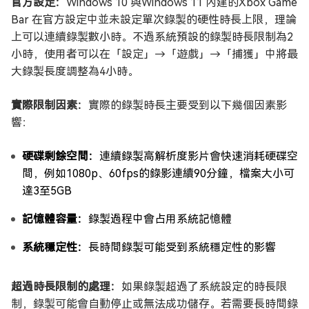
官方設定：
Windows 10 與Windows 11 內建的Xbox Game
Bar 在官方設定中並未設定單次錄製的硬性時長上限，理論
上可以連續錄製數小時。不過系統預設的錄製時長限制為2
小時，使用者可以在「設定」→「遊戲」→「捕獲」中將最
大錄製長度調整為4小時。
實際限制因素：
實際的錄製時長主要受到以下幾個因素影
響：
硬碟剩餘空間：
連續錄製高解析度影片會快速消耗硬碟空
間，例如1080p、60fps的錄影連續90分鐘，檔案大小可
達3至5GB
記憶體容量：
錄製過程中會占用系統記憶體
系統穩定性：
長時間錄製可能受到系統穩定性的影響
超過時長限制的處理：
如果錄製超過了系統設定的時長限
制，錄製可能會自動停止或無法成功儲存。若需要長時間錄