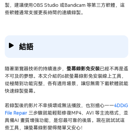
製，建議使用OBS Studio 或Bandicam 等第三方軟體，這
些軟體通常支援更長時間的連續錄製。
結語
隨著瀏覽器技術的持續進步，
螢幕錄影免安裝
已經不再是遙
不可及的夢想。本文介紹的6款螢幕錄影免安裝線上工具，
從極簡到功能完整，各有適用場景，讓您無需下載軟體就能
快速錄製螢幕。
若錄製後的影片不幸損壞或無法播放，也別擔心——
4DDiG
File Repair
三步驟就能輕鬆修復MP4、AVI 等主流格式，並
具備AI 畫質增強功能，是您最可靠的後盾。現在就試試這
些工具，讓螢幕錄影變得簡單又安心！