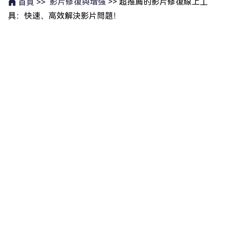
影片修復與增強 >>
超推薦的影片修復線上工
首頁 >>
具：快速、高效解決影片問題！
熱門產品
Windows 資料救援
實用連結
Mac 資料救援