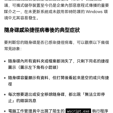
議，可攜式儲存裝置至今仍是企業內部惡意程式傳播的重要
媒介之一，在未更新系統或未啟用即時防護的 Windows 環
境中尤其容易發生。
隨身碟感染捷徑病毒後的典型症狀
要判斷您的隨身碟是否已感染捷徑病毒，可以觀察以下幾個
常見跡象：
隨身碟內所有資料夾或檔案都消失了，只剩下同名的捷徑
圖示（圖示左下角有小箭頭）
隨身碟容量顯示有資料，但打開後看起來是空的或只有捷
徑
每次想要退出或安全移除隨身碟，都出現「無法立即停
止」的錯誤訊息
電腦工作管理員中出現了陌生的
執行程序
wscript.exe