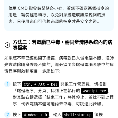
使用 CMD 指令時請務必小心。若您不確定某個指令的
用途，請勿輕易執行，以免對系統造成無法挽回的損
害。只使用來自可信賴來源的指令才是安全之道。
方法二：若電腦已中毒，需同步清除系統內的病
毒檔案
如果您不幸已經點開了捷徑，病毒就已入侵電腦本體，這時
光靠清除隨身碟是不夠的，還必須同步處理電腦系統中的病
毒程序與啟動項目，步驟如下：
按下
開啟工作管理員，切換到
Ctrl + Alt + Del
「處理程序」分頁，找到正在執行的
，
wscript.exe
對其點右鍵選擇「結束工作」將其停止。若找不到此程
序，代表電腦本體可能尚未中毒，可跳過此步驟。
按下
，輸入
後按
Windows + R
shell:startup