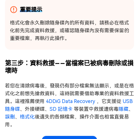
重要提示
格式化會永久刪除隨身碟內的所有資料，請務必在格式
化前先完成資料救援，或確認隨身碟內沒有需要保留的
重要檔案，再執行此操作。
第三步：資料救援——當檔案已被病毒刪除或損
壞時
若您在清除病毒後，發現仍有部分檔案無法顯示，或是在格
式化之前想先搶救資料，這時就需要借助專業的資料救援工
具。這裡推薦使用
4DDiG Data Recovery
，它支援從
USB
隨身碟
、外接硬碟、
SD 記憶卡
等裝置中救援遭病毒
隱藏
、
誤刪
、
格式化
後遺失的各類檔案，操作介面也相當直覺易
用。