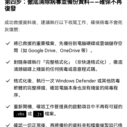
第四步：徹底清除病毒並備份資料——確保不再
復發
成功救援資料後，建議執行以下收尾工作，確保病毒不會死
灰復燃：
將已救援的重要檔案，先備份到電腦硬碟或雲端儲存空
間（如 Google Drive、OneDrive 等）。
對隨身碟執行「完整格式化」（非快速格式化），徹底
清除磁碟上殘留的任何病毒或惡意程式碼。
格式化後，執行一次 Windows Defender 或其他防毒
軟體的完整掃描，確認電腦本身也沒有殘留的病毒程
序。
重新開機，確認工作管理員的啟動項目中不再有可疑的
或
檔案。
.vbs
.js
確認一切正常後，再將備份的資料夾和檔案複製回已格