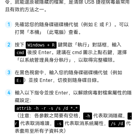
令，就能還原被隱藏的檔案，是清除 USB 捷徑病毒最常用
且有效的方法之一。
先確認您的隨身碟磁碟機代號（例如 E: 或 F:）。可以
打開「本機」（此電腦）查看。
按下
鍵開啟「執行」對話框，輸入
Windows + R
後按 Enter。建議在 cmd 圖示上點右鍵，選擇
cmd
「以系統管理員身分執行」，以取得完整權限。
在黑色視窗中，輸入您的隨身碟磁碟機代號（例如
）並按 Enter，切換到隨身碟目錄。
E:
輸入以下指令並按 Enter，以解除病毒對檔案屬性的隱
藏設定：
attrib -h -r -s /s /d *.*
（注意：各參數之間要有空格，
代表取消隱藏，
-h
-
代表取消唯讀，
代表取消系統屬性，
代
r
-s
/s /d
表套用至所有子資料夾）