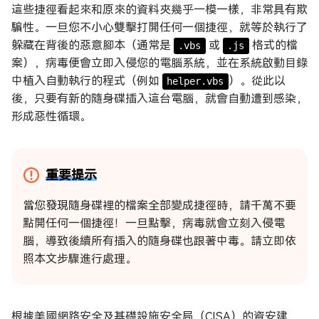
這些捷徑看起來和原來的資料夾幾乎一模一樣，非常具有欺
騙性。一旦您不小心雙擊打開任何一個捷徑，就等於執行了
躲藏在背後的惡意腳本（通常是
或
格式的檔
.vbs
.js
案），病毒便會立即入侵您的電腦系統，並在系統啟動目錄
中植入自動執行的程式（例如
）。從此以
helper.vbs
後，只要有新的隨身碟插入這台電腦，就會自動遭到感染，
形成惡性循環。
重要提示
當您發現隨身碟裡的檔案全部變成捷徑時，請千萬不要
點開任何一個捷徑！一旦點擊，病毒就會立刻入侵電
腦，導致後續所有插入的隨身碟也跟著中毒。請立即依
照本文步驟進行處理。
根據美國網路安全及基礎設施安全局（CISA）的資安建