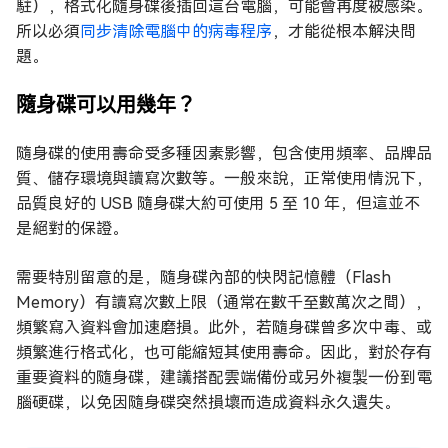
駐），格式化隨身碟後插回這台電腦，可能會再度被感染。
所以必須
同步清除電腦中的病毒程序
，才能從根本解決問
題。
隨身碟可以用幾年？
隨身碟的使用壽命受多種因素影響，包含使用頻率、品牌品
質、儲存環境與讀寫次數等。一般來說，正常使用情況下，
品質良好的 USB 隨身碟大約可使用 5 至 10 年，但這並不
是絕對的保證。
需要特別留意的是，隨身碟內部的快閃記憶體（Flash
Memory）有讀寫次數上限（通常在數千至數萬次之間），
頻繁寫入資料會加速磨損。此外，若隨身碟曾多次中毒、或
頻繁進行格式化，也可能縮短其使用壽命。因此，對於存有
重要資料的隨身碟，建議搭配雲端備份或另外複製一份到電
腦硬碟，以免因隨身碟突然損壞而造成資料永久遺失。