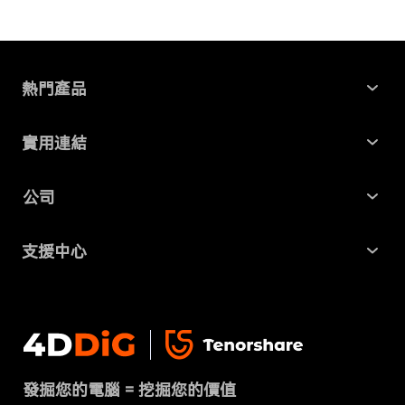
熱門產品
Windows 資料救援
實用連結
Mac 資料救援
最新資訊
公司
AI File Repair
SD 卡記憶卡救援
關於我們
Partition Manager
支援中心
USB 隨身碟資料救援
商業合作
4DDiG 重複檔案刪除器
幫助中心
硬碟資料救援
隱私政策
DLL Fixer
聯絡我們
免費線上檔案修復
條款 & 條件
下載中心
刪除重複檔案
發掘您的電腦 = 挖掘您的價值
Cookies政策（已更新）