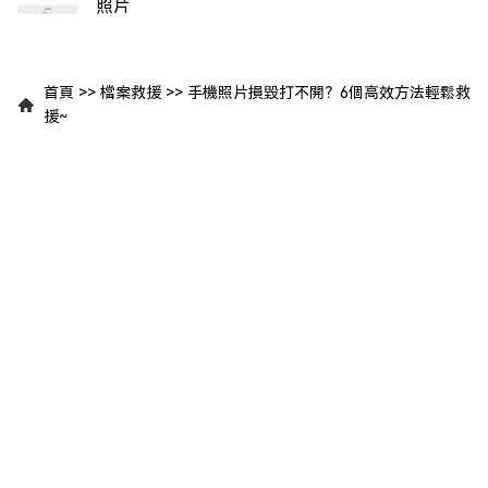
照片
首頁
>>
檔案救援
>>
手機照片損毀打不開？6個高效方法輕鬆救
援~