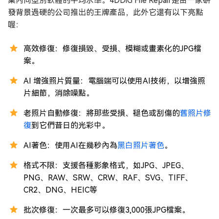
業內同型別軟體的平均水準。4DDiG File Repair是由一家研
發背景過硬的公司推出的王牌產品，此外它還有以下亮點
喔：
高效修復：修復損毀、受損、模糊或畫素化的JPG檔
案。
AI 增強照片質量：電腦端可以使用AI技術，以增強照
片細節，消除噪點。
老照片自動修復：將那些受損、褪色或刮傷的
舊照片修
復
到它們昔日的光彩中。
AI著色：使用AI在幾秒內為
黑白照片著色
。
格式不限：支援各種影象格式，如JPG、JPEG、
PNG、RAW、SRW、CRW、RAF、SVG、TIFF、
CR2、DNG、HEIC等
批次修復：一次最多可以修復3,000張JPG檔案。