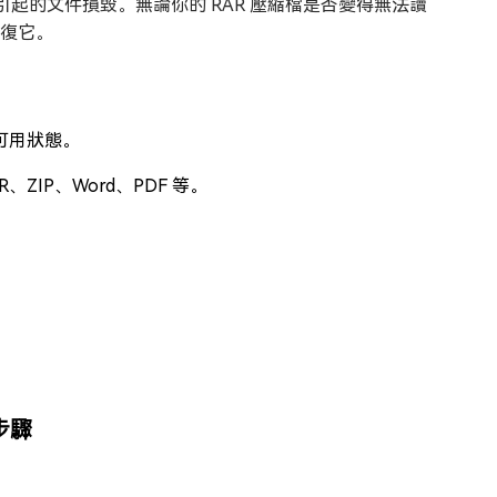
起的文件損毀。無論你的 RAR 壓縮檔是否變得無法讀
助恢復它。
可用狀態。
R、ZIP、Word、PDF 等。
的步驟