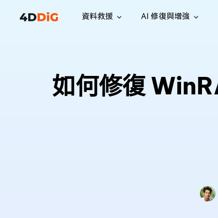
資料救援
AI 修復與增強
Windows 管理工具
支援
電腦清理工具
解決方案
iPh
Windows 資料救援
救援遺失
從 Windows 系統中恢復已刪除的檔
支援中心
用戶指
Partition Manager
Duplicat
如何修復 Win
案
Wha
指南·常見問答·聯絡我們
用戶指南
Windows 磁碟管理工具
查找並移
恢復 W
專業版
免費版
訂閱更新
相關資
Disk Copy
Tenorsh
最新更新
所有技巧
複製磁碟或分割區
徹底清理並
升級
Mac 資料救援
聯絡我們
全新
4DDiG File Repair
Windows Backup
從 macOS 系統中恢復已刪除的檔案
AI 驅動的檔案修復與增強 >>
備份電腦資料，守護檔案安全
專業版
免費版
系統修復
Windows Boot Genius
幾分鐘內修復 Windows 問題
Mac Boot Genius
免費修復 Mac 問題