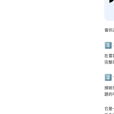
當你
1
在嘗
完整
2️
損毀
題的
它是