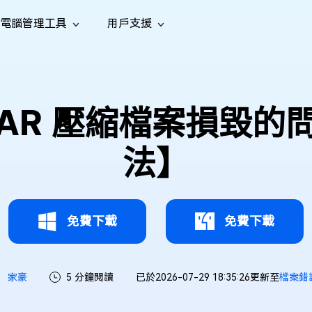
電腦管理工具
用戶支援
功能
社群媒體
修復工具
iOS 26
one 資料救援
Android 資料救援
的 iPhone/iPad 資料
救回 Android 資料
AI
南
影片修
照片修
檔案修
e File Deleter
Dll Fixer
RAR 壓縮檔案損毀的
tsApp 資料恢復
LINE 資料恢復
中心
除重複檔案
修復 Windows 中的所有 DLL 錯誤
復
復
復
hatsApp 資料
無需備份復原 LINE 聊天記錄
全新
訊
are Cleamio
Email Repair
音訊修
影片增
照片增
法】
AI
AI
與解決方案
優化您的 Mac
修復損毀的 PST/OST 檔案
復
強
強
免費下載
免費下載
家豪
5 分鐘閱讀
已於2026-07-29 18:35:26更新至
檔案錯