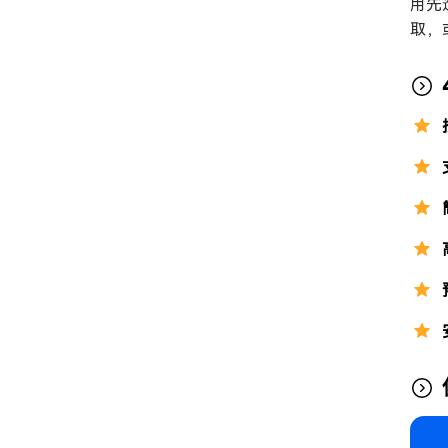
用先
取，或