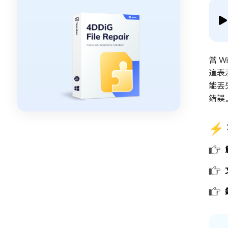
當 
這表
能丟
錯誤
⚡