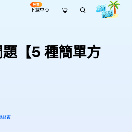
免費
下載中心
全新
解決方案
免費線上修復
解決方案
AI 圖像風格轉換
· 繞過 Win 11 升級限制
· SD 記憶卡救援
· 硬碟資料救援
· 查找重複檔案（Win）
線上影片修復
· AI 3D 可動公仔提示詞
問題【5 種簡單方
· 硬碟對拷
· USB 隨身碟救援
· 資源回收桶救援
· 優化 Mac 速度
線上照片修復
· 電影感 AI 影像提示詞
· 擴充 C 槽
· 資料救援
· Office 檔案救援
· 釋放磁碟空間
線上檔案修復
· 動漫轉真實風格提示詞
· 將 MBR 轉換為 GPT
· 照片恢復
· 影片恢復
· 清理 Mac 儲存空間
線上音訊修復
· AI 動漫風格人像提示詞
· AI 樂高積木風格提示詞
誤修復