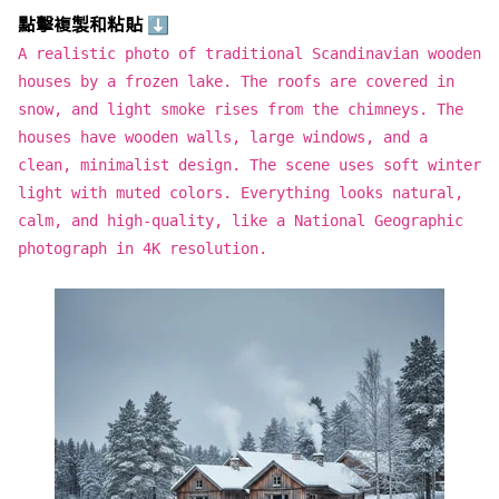
點擊複製和粘貼 ⬇
A realistic photo of traditional Scandinavian wooden
houses by a frozen lake. The roofs are covered in
snow, and light smoke rises from the chimneys. The
houses have wooden walls, large windows, and a
clean, minimalist design. The scene uses soft winter
light with muted colors. Everything looks natural,
calm, and high-quality, like a National Geographic
photograph in 4K resolution.