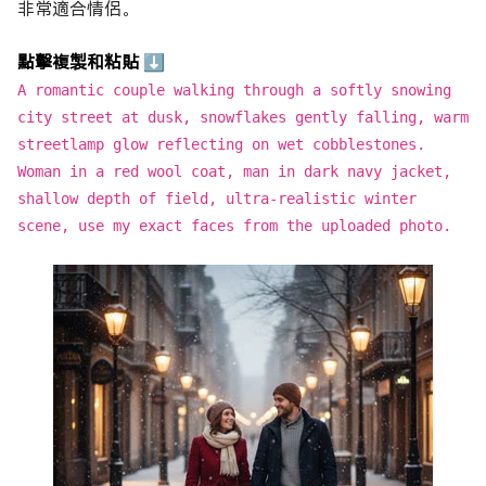
非常適合情侶。
點擊複製和粘貼 ⬇
A romantic couple walking through a softly snowing
city street at dusk, snowflakes gently falling, warm
streetlamp glow reflecting on wet cobblestones.
Woman in a red wool coat, man in dark navy jacket,
shallow depth of field, ultra-realistic winter
scene, use my exact faces from the uploaded photo.