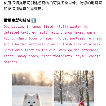
使用這個提示詞創建您寵物的可愛冬季肖像，為您的毛茸茸
朋友添加逼真的雪效應。
點擊複製和粘貼 ⬇
Dog sitting in snowy field, fluffy winter fur,
detailed textures, soft falling snowflakes, warm
light, sharp focus on eyes, 4K pet portrait. A child
and a Golden Retriever play in fresh snow at a park.
Snowflakes float in the air, warm golden afternoon
light, snowy trees, clear footprints, joyful candid
moments.