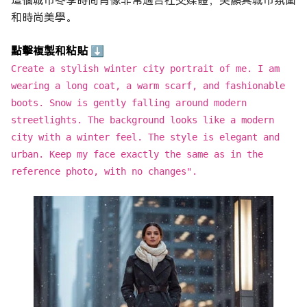
這個城市冬季時尚肖像非常適合社交媒體，突顯其城市氛圍
和時尚美學。
點擊複製和粘貼 ⬇
Create a stylish winter city portrait of me. I am
wearing a long coat, a warm scarf, and fashionable
boots. Snow is gently falling around modern
streetlights. The background looks like a modern
city with a winter feel. The style is elegant and
urban. Keep my face exactly the same as in the
reference photo, with no changes".