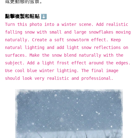
或更動態的雪景。
點擊複製和粘貼 ⬇
Turn this photo into a winter scene. Add realistic
falling snow with small and large snowflakes moving
naturally. Create a soft snowstorm effect. Keep
natural lighting and add light snow reflections on
surfaces. Make the snow blend naturally with the
subject. Add a light frost effect around the edges.
Use cool blue winter lighting. The final image
should look very realistic and professional.