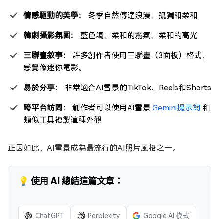
情感驅動的美學：
冬季自然傳達浪漫、孤獨和柔和
韓劇攝影氛圍：
藍色調、柔和的霧氣、柔和的高光
三聯畫敘事：
許多創作者使用三聯畫（3面板）格式，
感覺像迷你電影。
易於分享：
非常適合AI雪景的TikTok、Reels和Shorts
跨平台訪問：
創作者可以使用AI雪景
Gemini提示詞
和
類似工具複製這種外觀
正因如此，AI雪景成為最流行的AI照片風格之一。
💡 使用 AI 總結這篇文章：
ChatGPT
Perplexity
Google AI 模式