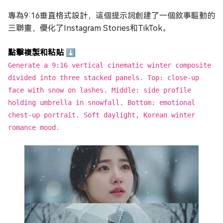
專為9:16垂直格式設計，這個提示詞創建了一個敘事驅動的
三聯畫，優化了Instagram Stories和TikTok。
點擊複製和粘貼 ⬇
Generate a 9:16 vertical cinematic winter composite
divided into three stacked panels. Top: close-up
face with snow on lashes. Middle: side profile
holding umbrella in snowfall. Bottom: emotional
chest-up portrait. Soft daylight, Korean winter
romance mood.