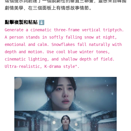
這個提示詞創建了一個戲劇性的垂直三聯畫，靈感來自韓國
劇情美學，在三個面板上有情感故事情節。
點擊複製和粘貼 ⬇
Generate a cinematic three-frame vertical triptych.
A person stands in softly falling snow at night,
emotional and calm. Snowflakes fall naturally with
depth and motion. Use cool blue winter tones,
cinematic lighting, and shallow depth of field.
Ultra-realistic, K-drama style".