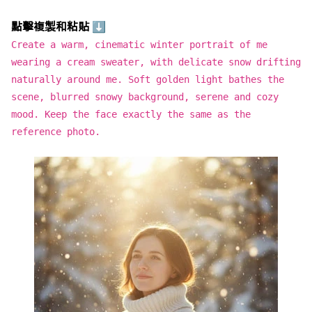
點擊複製和粘貼 ⬇
Create a warm, cinematic winter portrait of me
wearing a cream sweater, with delicate snow drifting
naturally around me. Soft golden light bathes the
scene, blurred snowy background, serene and cozy
mood. Keep the face exactly the same as the
reference photo.