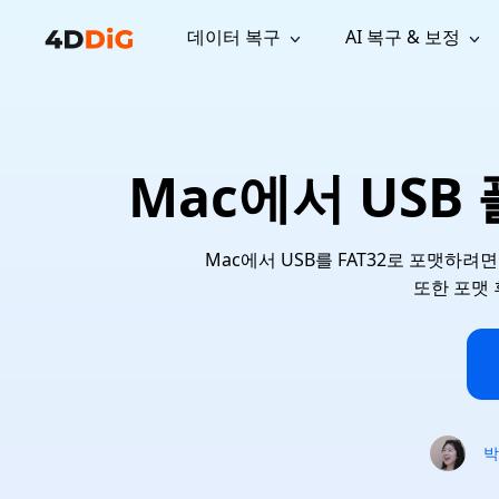
데이터 복구
AI 복구 & 보정
윈도우 관리 도구
지원
컴퓨터 정리 도구
자료
기
iPh
Windows 데이터 복구
손실된 
윈도우에서 삭제된 파일 복구
지원 센터
사용자 
Partition Manager
Duplicat
Mac에서 USB
Wha
가이드, 라이선스, 문의
사용자 가
Windows용 간편 디스크 관리
중복 파일 
프로
무료
What
구독 업데이트
사용 방
Disk Copy
Tenorsh
Update
최신 업데이트
모든 팁 
디스크 또는 파티션 복제
Mac 최적
Mac 데이터 복구
Mac에서 USB를 FAT32로 포맷하려
macOS에서 삭제된 파일 복구
문의하기
NEW
또한 포맷 
4DDiG File Repair
Windows Backup
AI 기반 파일 복구 및 보정 >>
컴퓨터 데이터 안전 백업
프로
무료
시스템 복구
Windows Boot Genius
Windows 문제를 몇 분 내 해결
박
Mac Boot Genius
Mac 문제 무료 복구