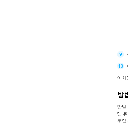
이처럼
방법
만일 
템 유
문입