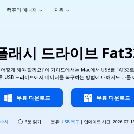
컴퓨터 매니저
지원
능
소셜 미디어
복구 도구
온라
iOS26
one 데이터 복구
Android 데이터 복구
iPhone/iPad 데이터 복구
손실된 Android 데이터 복구
AI
가이드
동영상
사진 복
문서 복
e File Deleter
Dll Fixer
 플래시 드라이브 Fat
tsApp 데이터 복구
LINE 데이터 복구
이드 센터
복구
구
구
검색 및 삭제
Windows DLL 오류 수정
sApp 메시지 복구
백업 없이 LINE 채팅 복구
브랜드 리뉴얼
법 가이드
are Cleamio
Email Repair
영상 화
사진 화
오디오
& 해결 방법
화 및 정밀 클린
손상된 PST/OST 파일 복구
질 높이
질 높이
면 어떻게 해야 할까요? 이 가이드에서는 Mac에서 USB를 FAT3
AI
AI
복구
기
기
후 USB 드라이브에서 데이터를 복구하는 방법에 대해서도 다룰
무료 다운로드
무료 다운로드
수하
5분 읽기
분류:
USB 복구
| 업데이트 시간: 2026-07-15 