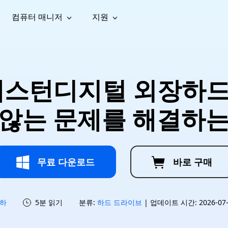
컴퓨터 매니저
지원
능
소셜 미디어
복구 도구
온라
iOS26
one 데이터 복구
Android 데이터 복구
iPhone/iPad 데이터 복구
손실된 Android 데이터 복구
AI
가이드
동영상
사진 복
문서 복
e File Deleter
Dll Fixer
 웨스턴디지털 외장하
tsApp 데이터 복구
LINE 데이터 복구
이드 센터
복구
구
구
검색 및 삭제
Windows DLL 오류 수정
sApp 메시지 복구
백업 없이 LINE 채팅 복구
브랜드 리뉴얼
법 가이드
are Cleamio
Email Repair
영상 화
사진 화
 않는 문제를 해결하는
오디오
& 해결 방법
화 및 정밀 클린
손상된 PST/OST 파일 복구
질 높이
질 높이
AI
AI
복구
기
기
무료 다운로드
바로 구매
하
5분 읽기
분류:
하드 드라이브
| 업데이트 시간: 2026-07-1