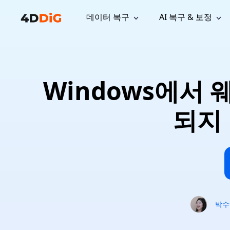
데이터 복구
AI 복구 & 보정
윈도우 관리 도구
지원
컴퓨터 정리 도구
자료
기
iPh
Windows 데이터 복구
손실된 
윈도우에서 삭제된 파일 복구
지원 센터
사용자 
Partition Manager
Duplicat
Windows에서
Wha
가이드, 라이선스, 문의
사용자 가
Windows용 간편 디스크 관리
중복 파일 
프로
무료
What
구독 업데이트
사용 방
Disk Copy
Tenorsh
되지
Update
최신 업데이트
모든 팁 
디스크 또는 파티션 복제
Mac 최적
Mac 데이터 복구
macOS에서 삭제된 파일 복구
문의하기
NEW
4DDiG File Repair
Windows Backup
AI 기반 파일 복구 및 보정 >>
컴퓨터 데이터 안전 백업
프로
무료
시스템 복구
Windows Boot Genius
Windows 문제를 몇 분 내 해결
박수
Mac Boot Genius
Mac 문제 무료 복구