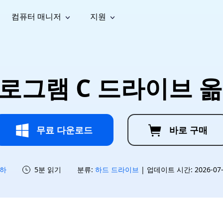
컴퓨터 매니저
지원
능
소셜 미디어
복구 도구
온라
iOS26
one 데이터 복구
Android 데이터 복구
iPhone/iPad 데이터 복구
손실된 Android 데이터 복구
AI
가이드
동영상
사진 복
문서 복
e File Deleter
Dll Fixer
로그램 C 드라이브 옮기
tsApp 데이터 복구
LINE 데이터 복구
이드 센터
복구
구
구
검색 및 삭제
Windows DLL 오류 수정
sApp 메시지 복구
백업 없이 LINE 채팅 복구
브랜드 리뉴얼
법 가이드
are Cleamio
Email Repair
영상 화
사진 화
오디오
& 해결 방법
화 및 정밀 클린
손상된 PST/OST 파일 복구
질 높이
질 높이
AI
AI
복구
기
기
무료 다운로드
바로 구매
하
5분 읽기
분류:
하드 드라이브
| 업데이트 시간: 2026-07-1