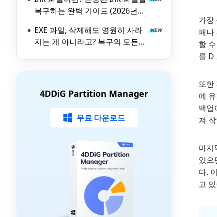
복구하는 완벽 가이드 (2026년
가장
최신)
EXE 파일, 삭제해도 영원히 사라
패나
지는 게 아니라고? 복구의 모든
할 
것 (With 4DDiG)
를 
또한
4DDiG Partition Manager
에 유
백업
무료 다운로드
져 
마지
있으
다.
고 있