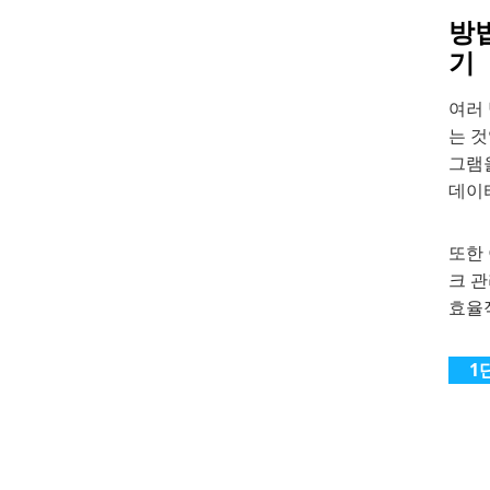
방법
기
여러
는 
그램
데이터
또한 
크 
효율