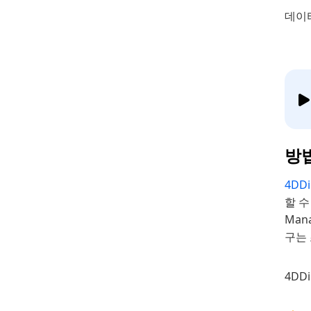
데이터
방법
4DDi
할 수
Man
구는
4DD