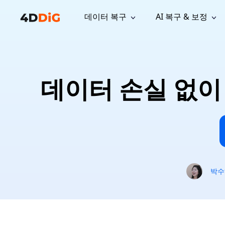
데이터 복구
AI 복구 & 보정
윈도우 관리 도구
지원
컴퓨터 정리 도구
자료
기
iPh
Windows 데이터 복구
손실된 
윈도우에서 삭제된 파일 복구
지원 센터
사용자 
Partition Manager
Duplicat
데이터 손실 없이 
Wha
가이드, 라이선스, 문의
사용자 가
Windows용 간편 디스크 관리
중복 파일 
프로
무료
What
구독 업데이트
사용 방
Disk Copy
Tenorsh
Update
최신 업데이트
모든 팁 
디스크 또는 파티션 복제
Mac 최적
Mac 데이터 복구
macOS에서 삭제된 파일 복구
문의하기
NEW
4DDiG File Repair
Windows Backup
AI 기반 파일 복구 및 보정 >>
컴퓨터 데이터 안전 백업
프로
무료
시스템 복구
박수
Windows Boot Genius
Windows 문제를 몇 분 내 해결
Mac Boot Genius
Mac 문제 무료 복구