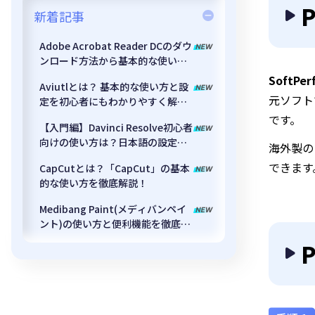
P
新着記事
Adobe Acrobat Reader DCのダウ
ンロード方法から基本的な使い方
を解説！
SoftPerf
Aviutlとは？ 基本的な使い方と設
元ソフト
定を初心者にもわかりやすく解
説！
です。
【入門編】Davinci Resolve初心者
向けの使い方は？日本語の設定方
海外製の
法
できます
CapCutとは？「CapCut」の基本
的な使い方を徹底解説！
Medibang Paint(メディバンペイ
ント)の使い方と便利機能を徹底解
説
P