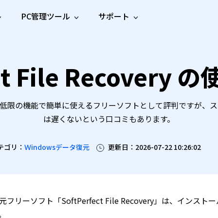
PC管理ツール
サポート
プ
ソーシャルメディア
修復ツール
無料オンラ
iOS26
one データ復元
Android データ復元
ect File Recover
ne／iPadのデータを復元
Androidのデータを復元
AI
オンラ
ーガイド
ドキュ
e File Deleter
Dll Fixer
動画修
写真修
オンラ
tsApp データ復元
LINE データ復元
ガイドセンター
メント
イルを検出・削除
WindowsのDLLエラーを修復
復
復
オンラ
tsAppのデータを復元
LINEのデータを復元
修復
新製
ガイド
are Cleamio
Email Repair
品
オンラ
Recoveryは最低限の機能で簡単に使えるフリーソフトとして評判で
対処法
底クリーンアップ＆最適化
破損したPST/OSTファイルを修復
音声修
動画高
写真高
AI
AI
は遅くないという口コミもあります。
復
画質化
画質化
テゴリ：
Ｗindowsデータ復元
更新日：2026-07-22 10:26:02
フリーソフト「SoftPerfect File Recovery」は
。