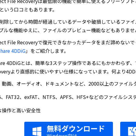
erfect File Recoveryは最低限の機能で簡単に使える
という口コミもあります。
削除してから時間が経過しているデータや破損しているファイ
プルな機能ゆえに、ファイルのプレビュー機能などもありませ
erfect File Recoveryで復元できなかったデータをま
share 4DDiG
」をご紹介します。
share 4DDiGとは、簡単な3ステップ操作であるにもかかわらず
 Recoveryより直感的に使いやすい仕様になっています。何より
、動画、オーディオ、ドキュメントなど、2000以上のファイル
16、FAT32、exFAT、NTFS、APFS、HFS+などのファイル
な操作と高い安全性
無料ダウンロード
Windows向け