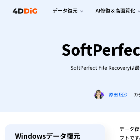
データ復元
AI修復＆高画質化
Windows管理
サポート
PCクリーンアッ
リソース
機能
iPh
Windows データ復元
SoftPerf
iPho
Windowsで削除したファイルを復元
サポートセンター
ユーザ
Partition Manager
Duplicat
Wha
ガイド・お問い合わせ
ユーザー
Windows向けディスク管理ツール
重複ファ
プロ版
無料版
Wha
サブスク更新情報
使い方
Disk Copy
Tenorsh
SoftPerfect File 
最新版
最新のお知らせ
ヒントと
ディスクをクローン
Macを徹
Mac データ復元
macOSで削除したファイルを復元
お問い合わせ
新製品
4DDiG File Repair
Windows Backup
AIによるファイル修復と高画質化>>
データ保護向けPCバックアップ
プロ版
無料版
カ
原田 凪沙
システム修復
Windows Boot Genius
Windowsの問題を数分で修復
データ復元
Mac Boot Genius
Windowsデータ復元
フトです
Macの問題を無料で修復