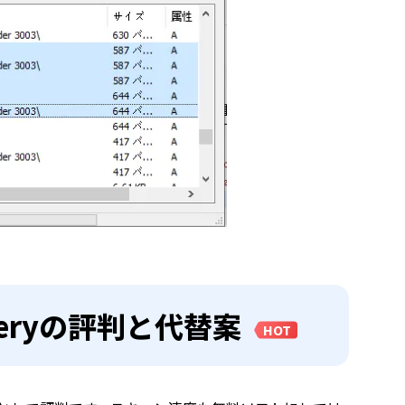
ecoveryの評判と代替案
HOT