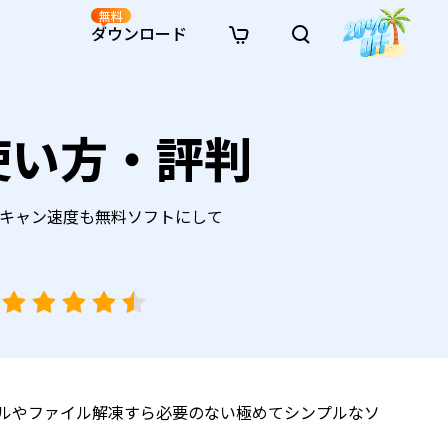
無料
ダウンロード
新着
イン修復
リソース
リソース
AI画像スタイル変換
y の使い方・評判
· Win11制限を回避
· SDカード復元
· HDDデータ復元
· 重複検索（Win）
イン動画修復
· AI 3Dアクションフィギュアプロンプト
· ハードディスクをクローン
· USBデータ復元
· ゴミ箱復元
· 重複検索（Mac）
イン写真修復
· シネマ風AI画像プロンプト
· Cドライブを拡張
· ファイル復元
· エクセル復元
· ディスク容量を解放
インファイル修復
· アニメ実写化プロンプト
· MBRをGPTに変換
· 写真復元
· 動画復元
· Macストレージを整理
イン音声修復
· AIアニメポートレートプロンプト
すが、スキャン速度も無料ソフトにして
· AIレゴ風写真プロンプト
、インストールやファイル解凍すら必要のない極めてシンプルなソ