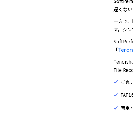
SoftP
遅くない
一方で、
す。シン
SoftP
「
Tenor
Tenor
File
写真
FAT
簡単