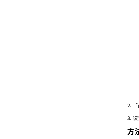
「
復
方