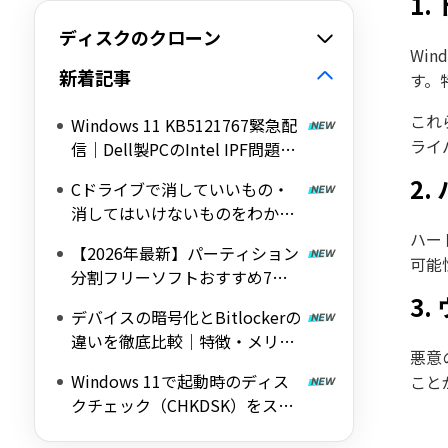
1
ディスクのクローン
Wi
新着記事
す。
これ
Windows 11 KB5121767緊急配
ライ
信｜Dell製PCのIntel IPF問題を
修正する帯域外（OOB）アップ
2
Cドライブで消していいもの・
デート
消してはいけないものをわかり
やすく解説
ハー
【2026年最新】パーティション
可能
分割フリーソフトおすすめ7選
｜Windows 11/10対応の無料ツ
3.
デバイスの暗号化とBitlockerの
ールを紹介
違いを徹底比較｜特徴・メリッ
悪意
ト・デメリットをわかりやすく
Windows 11で起動時のディス
こと
解説
クチェック（CHKDSK）をスキ
ップする方法を詳しく解説