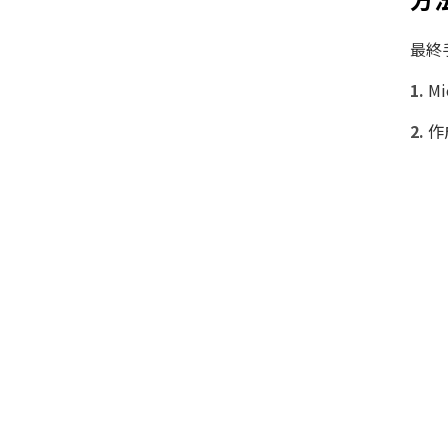
最終
M
作