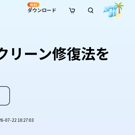
無料
ダウンロード
新着
イン修復
リソース
リソース
AI画像スタイル変換
· Win11制限を回避
· SDカード復元
· HDDデータ復元
· 重複検索（Win）
イン動画修復
· AI 3Dアクションフィギュアプロンプト
ースクリーン修復法を
· ハードディスクをクローン
· USBデータ復元
· ゴミ箱復元
· 重複検索（Mac）
イン写真修復
· シネマ風AI画像プロンプト
· Cドライブを拡張
· ファイル復元
· エクセル復元
· ディスク容量を解放
インファイル修復
· アニメ実写化プロンプト
· MBRをGPTに変換
· 写真復元
· 動画復元
· Macストレージを整理
イン音声修復
· AIアニメポートレートプロンプト
· AIレゴ風写真プロンプト
07-22 10:27:03