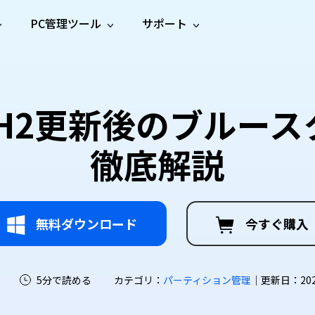
PC管理ツール
サポート
プ
ソーシャルメディア
修復ツール
無料オンラ
iOS26
one データ復元
Android データ復元
ne／iPadのデータを復元
Androidのデータを復元
AI
オンラ
ーガイド
ドキュ
e File Deleter
Dll Fixer
1 24H2更新後のブル
動画修
写真修
オンラ
tsApp データ復元
LINE データ復元
ガイドセンター
メント
イルを検出・削除
WindowsのDLLエラーを修復
復
復
オンラ
tsAppのデータを復元
LINEのデータを復元
修復
新製
ガイド
are Cleamio
Email Repair
徹底解説
品
オンラ
対処法
底クリーンアップ＆最適化
破損したPST/OSTファイルを修復
音声修
動画高
写真高
AI
AI
復
画質化
画質化
無料ダウンロード
今すぐ購入
5分で読める
カテゴリ：
パーティション管理
｜更新日：2026-