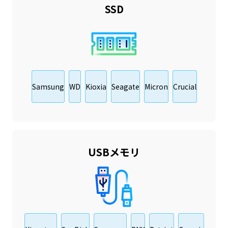
SSD
Samsung
WD
Kioxia
Seagate
Micron
Crucial
USBメモリ