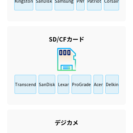
Kingston
SanDisk
Samsung
PNY
Patriot
Corsair
SD
/CFカード
Transcend
SanDisk
Lexar
ProGrade
Acer
Delkin
デジカメ