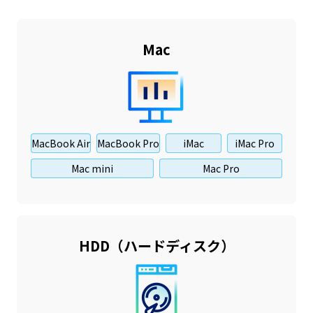
Mac
MacBook Air
MacBook Pro
iMac
iMac Pro
Mac mini
Mac Pro
HDD（ハードディスク）