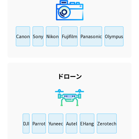
Canon
Sony
Nikon
Fujifilm
Panasonic
Olympus
ドローン
DJI
Parrot
Yuneec
Autel
EHang
Zerotech