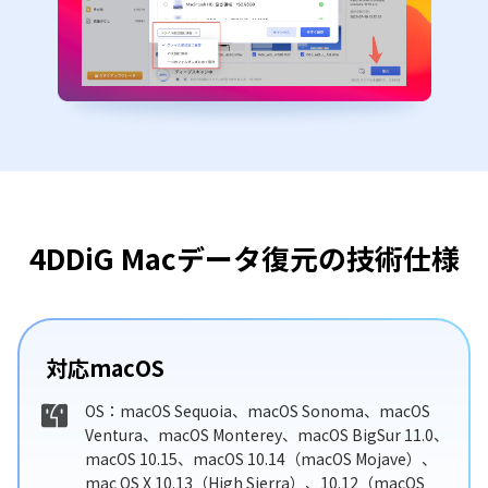
4DDiG Macデータ復元の技術仕様
対応macOS
OS：macOS Sequoia、macOS Sonoma、macOS
Ventura、macOS Monterey、macOS BigSur 11.0、
macOS 10.15、macOS 10.14（macOS Mojave）、
mac OS X 10.13（High Sierra）、10.12（macOS