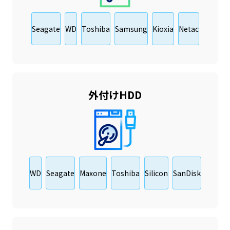
Seagate
WD
Toshiba
Samsung
Kioxia
Netac
外付けHDD
WD
Seagate
Maxone
Toshiba
Silicon
SanDisk