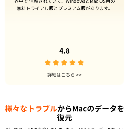
タ
界中で 信頼されていて、WindowsとMac OS用の
る
無料トライアル版とプレミアム版があります。
でも
で、
ま
4.8
詳細はこちら
>>
様々なトラブル
からMacのデータを
復元