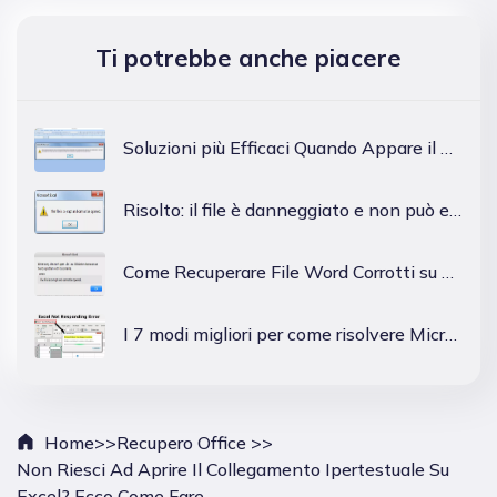
Ti potrebbe anche piacere
Soluzioni più Efficaci Quando Appare il Messaggio di Errore 'Excel non Può Aprire il File Perché il Formato o l'estensione del File non è Valido'
Risolto: il file è danneggiato e non può essere aperto in Word/Excel
Come Recuperare File Word Corrotti su Mac?
I 7 modi migliori per come risolvere Microsoft Excel che non risponde
Home>>
Recupero Office >>
Non Riesci Ad Aprire Il Collegamento Ipertestuale Su
Excel? Ecco Come Fare