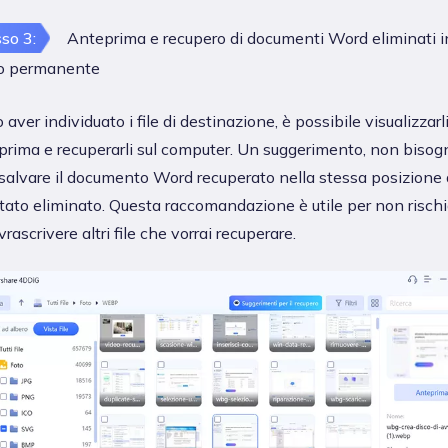
so 3:
Anteprima e recupero di documenti Word eliminati i
 permanente
aver individuato i file di destinazione, è possibile visualizzarli
prima e recuperarli sul computer. Un suggerimento, non bisog
salvare il documento Word recuperato nella stessa posizione
stato eliminato. Questa raccomandazione è utile per non rischi
vrascrivere altri file che vorrai recuperare.