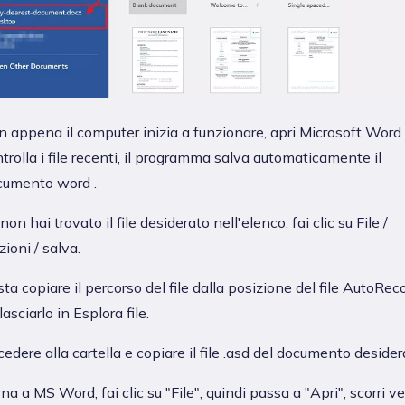
 appena il computer inizia a funzionare, apri Microsoft Word
trolla i file recenti, il programma salva automaticamente il
cumento word .
non hai trovato il file desiderato nell'elenco, fai clic su File /
ioni / salva.
ta copiare il percorso del file dalla posizione del file AutoRec
ilasciarlo in Esplora file.
edere alla cartella e copiare il file .asd del documento desider
na a MS Word, fai clic su "File", quindi passa a "Apri", scorri ver