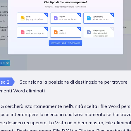
so 2:
Scansiona la posizione di destinazione per trovare
menti Word eliminati
 cercherà istantaneamente nell'unità scelta i file Word persi
 puoi interrompere la ricerca in qualsiasi momento se hai trova
che desideri recuperare. La Vista ad albero mostra; File eliminat
correnti, Posizione persa, File RAW e File tag. Puoi anche utili