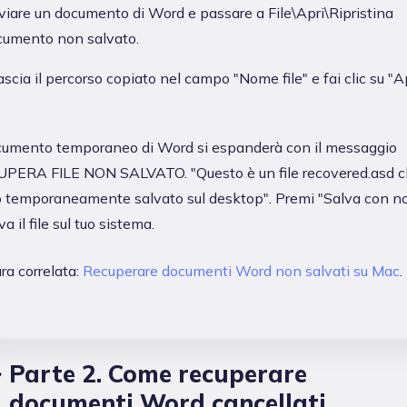
iare un documento di Word e passare a File\Apri\Ripristina
cumento non salvato.
ascia il percorso copiato nel campo "Nome file" e fai clic su "Ap
ocumento temporaneo di Word si espanderà con il messaggio
PERA FILE NON SALVATO. "Questo è un file recovered.asd c
o temporaneamente salvato sul desktop". Premi "Salva con 
va il file sul tuo sistema.
ra correlata:
Recuperare documenti Word non salvati su Mac
.
Parte 2. Come recuperare
documenti Word cancellati