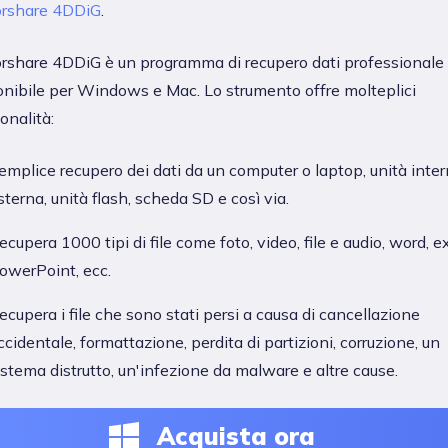
rshare 4DDiG
.
rshare 4DDiG è un programma di recupero dati professionale
onibile per Windows e Mac. Lo strumento offre molteplici
onalità:
emplice recupero dei dati da un computer o laptop, unità inter
sterna, unità flash, scheda SD e così via.
ecupera 1000 tipi di file come foto, video, file e audio, word, ex
owerPoint, ecc.
ecupera i file che sono stati persi a causa di cancellazione
ccidentale, formattazione, perdita di partizioni, corruzione, un
istema distrutto, un'infezione da malware e altre cause.
Acquista ora