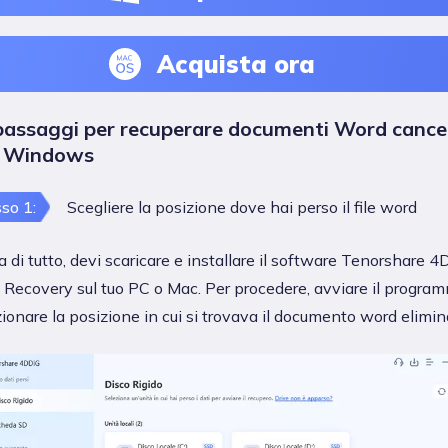
Acquista ora
 passaggi per recuperare documenti Word cancel
n Windows
so 1:
Scegliere la posizione dove hai perso il file word
 di tutto, devi scaricare e installare il software Tenorshare 
 Recovery sul tuo PC o Mac. Per procedere, avviare il progra
ionare la posizione in cui si trovava il documento word elimin