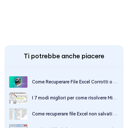
Ti potrebbe anche piacere
Come Recuperare File Excel Corrotti o Danneggiati su Mac?
I 7 modi migliori per come risolvere Microsoft Excel che non risponde
Come recuperare file Excel non salvati o cancellati su Mac?