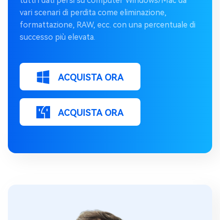
tutti i dati persi su computer Windows/Mac da
vari scenari di perdita come eliminazione,
formattazione, RAW, ecc. con una percentuale di
successo più elevata.
ACQUISTA ORA
ACQUISTA ORA