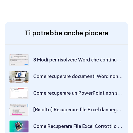
Ti potrebbe anche piacere
8 Modi per risolvere Word che continua a bloccarsi su un Mac
Come recuperare documenti Word non salvati o cancellati su Mac?
Come recuperare un PowerPoint non salvato o eliminato
[Risolto] Recuperare file Excel danneggiato impossibile da aprire in Microsoft Excel
Come Recuperare File Excel Corrotti o Danneggiati su Mac?