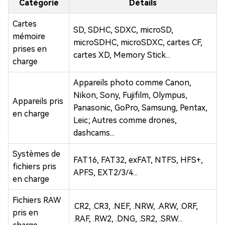
Catégorie
Détails
Cartes
SD, SDHC, SDXC, microSD,
mémoire
microSDHC, microSDXC, cartes CF,
prises en
cartes XD, Memory Stick...
charge
Appareils photo comme Canon,
Nikon, Sony, Fujifilm, Olympus,
Appareils pris
Panasonic, GoPro, Samsung, Pentax,
en charge
Leic; Autres comme drones,
dashcams...
Systèmes de
FAT16, FAT32, exFAT, NTFS, HFS+,
fichiers pris
APFS, EXT2/3/4...
en charge
Fichiers RAW
.CR2, .CR3, .NEF, .NRW, .ARW, .ORF,
pris en
.RAF, .RW2, .DNG, .SR2, .SRW...