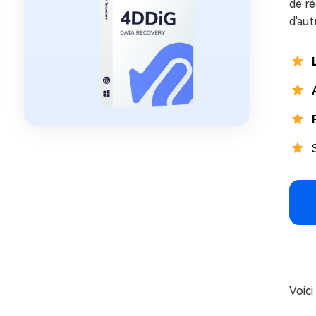
de r
d'au
Voic