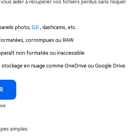
vous aider à récupérer vos fichiers perdus sans risquer
pareils photo,
DJI
, dashcams, etc.
 formatées, corrompues ou RAW.
pparaît non formatée ou inaccessible.
e stockage en nuage comme OneDrive ou Google Drive.
R
isé
pes simples :