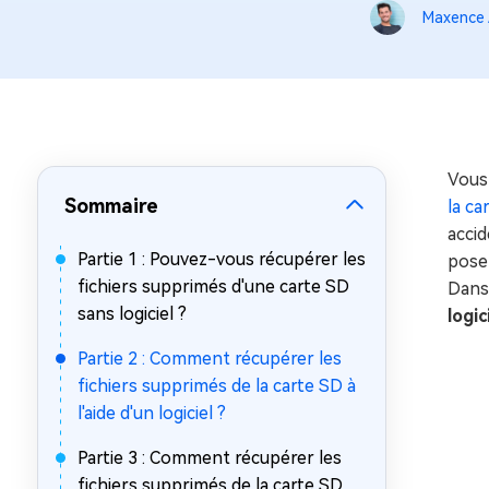
sur Windows
en quelq
Maxence 
4DDiG Email Repair
Mac Bo
Réparer les fichiers PST/OST
Réparer 
corrompus
gratuite
Vous 
Sommaire
la c
accid
Partie 1 : Pouvez-vous récupérer les
posen
fichiers supprimés d'une carte SD
Dans
sans logiciel ?
logic
Partie 2 : Comment récupérer les
fichiers supprimés de la carte SD à
l'aide d'un logiciel ?
Partie 3 : Comment récupérer les
fichiers supprimés de la carte SD