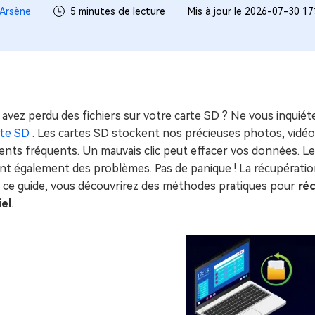
ues minutes
Arsène
5 minutes de lecture
Mis à jour le 2026-07-30 17
ot Genius
les problèmes Mac
ment
avez perdu des fichiers sur votre carte SD ? Ne vous inquié
arte SD
. Les cartes SD stockent nos précieuses photos, vidéos
ents fréquents. Un mauvais clic peut effacer vos données. Les
t également des problèmes. Pas de panique ! La récupératio
 ce guide, vous découvrirez des méthodes pratiques pour
réc
iel
.