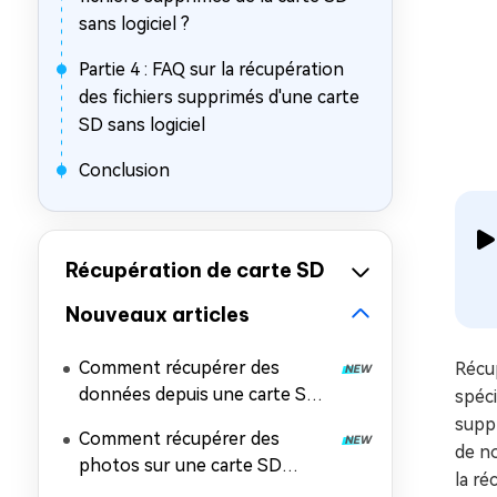
sans logiciel ?
Partie 4 : FAQ sur la récupération
des fichiers supprimés d'une carte
SD sans logiciel
Conclusion
Récupération de carte SD
Nouveaux articles
Comment récupérer des
Récup
données depuis une carte SD
spéci
formatée [Windows et Mac]
suppr
Comment récupérer des
de no
photos sur une carte SD
la ré
formatée : guide complet et