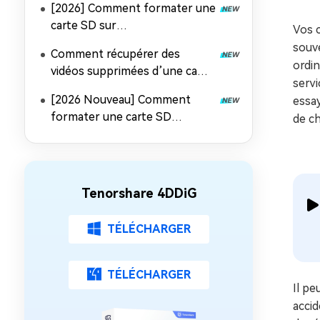
[2026] Comment formater une
efficace
carte SD sur
Vos 
PC/Mac/Android/appareil
souve
Comment récupérer des
photo ?
ordin
vidéos supprimées d’une carte
servi
SD sur Windows et Mac ?
[2026 Nouveau] Comment
essa
formater une carte SD
de ch
protégée en écriture ?
Tenorshare 4DDiG
TÉLÉCHARGER
TÉLÉCHARGER
Il pe
accid