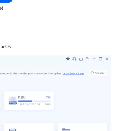
sé
MacOs.