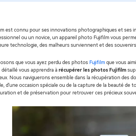
ues minutes
ot Genius
les problèmes Mac
ment
film est connu pour ses innovations photographiques et ses 
essionnel ou un novice, un appareil photo Fujifilm vous per
eure technologie, des malheurs surviennent et des souvenirs
osons que vous ayez perdu des photos
Fujifilm
que vous aimi
 détaillé vous apprendra à
récupérer les photos Fujifilm
supp
eux. Nous naviguerons ensemble dans la récupération des donné
le, d'une occasion spéciale ou de la capture de la beauté de 
uration et de préservation pour retrouver ces précieux souv