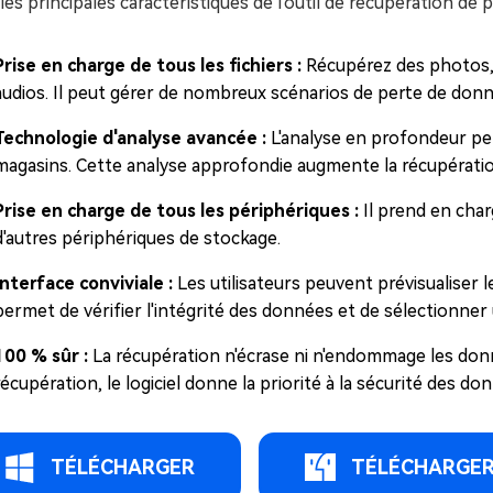
 les principales caractéristiques de l'outil de récupération de 
Prise en charge de tous les fichiers :
Récupérez des photos, 
audios. Il peut gérer de nombreux scénarios de perte de donn
Technologie d'analyse avancée :
L'analyse en profondeur pe
magasins. Cette analyse approfondie augmente la récupératio
Prise en charge de tous les périphériques :
Il prend en char
d'autres périphériques de stockage.
Interface conviviale :
Les utilisateurs peuvent prévisualiser 
permet de vérifier l'intégrité des données et de sélectionner
100 % sûr :
La récupération n'écrase ni n'endommage les don
récupération, le logiciel donne la priorité à la sécurité des do
TÉLÉCHARGER
TÉLÉCHARGE