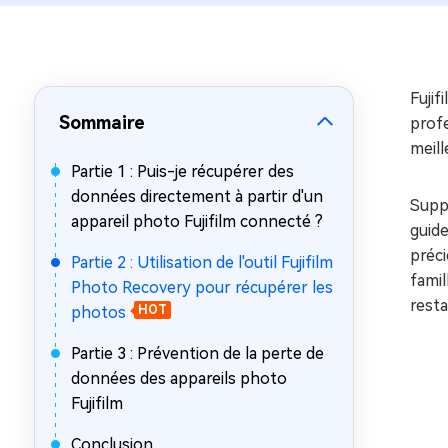
sur Windows
en quelq
4DDiG Email Repair
Mac Bo
Réparer les fichiers PST/OST
Réparer 
corrompus
gratuite
Fuji
Sommaire
prof
meill
Partie 1 : Puis-je récupérer des
données directement à partir d'un
Supp
appareil photo Fujifilm connecté ?
guide
préci
Partie 2 : Utilisation de l'outil Fujifilm
famil
Photo Recovery pour récupérer les
resta
photos
HOT
Partie 3 : Prévention de la perte de
données des appareils photo
Fujifilm
Conclusion