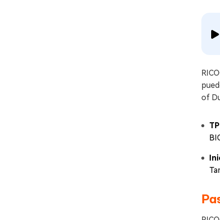
RICOC
pued
of Du
TP
BI
In
Ta
Pas
RICO