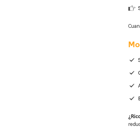
Cuan
Mon
¿Ric
reduc