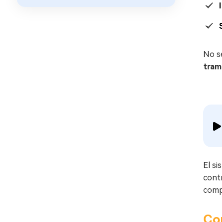
No se
tram
El s
contr
compo
Con