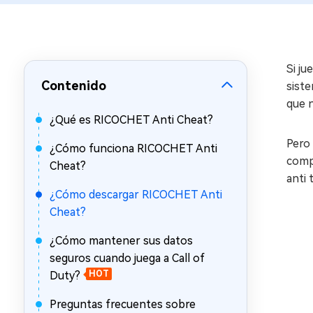
en minutos
Mac Boot Genius
Reparar problemas de Mac
gratis
Si j
Contenido
siste
que 
¿Qué es RICOCHET Anti Cheat?
Pero 
¿Cómo funciona RICOCHET Anti
compa
Cheat?
anti 
¿Cómo descargar RICOCHET Anti
Cheat?
¿Cómo mantener sus datos
seguros cuando juega a Call of
Duty?
HOT
Preguntas frecuentes sobre