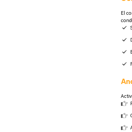
El co
cond
Aná
Activ