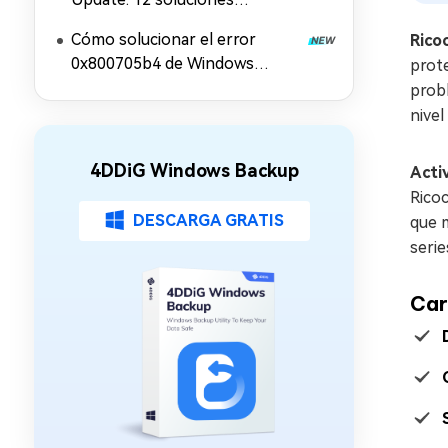
efectivas
Cómo solucionar el error
Rico
0x800705b4 de Windows
prote
Update: 11 soluciones
probl
nivel
4DDiG Windows Backup
Acti
Ricoc
DESCARGA GRATIS
que m
serie
Car