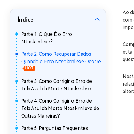
Recuperar Dados de WhatsApp no iPho
Ao de
Índice
com 
impor
Parte 1: O Que É o Erro
Ntoskrnl.exe?
Comp
esta
Parte 2: Como Recuperar Dados
quest
Quando o Erro Ntsokrnl.exe Ocorre
HOT
Neste
Parte 3: Como Corrigir o Erro de
relac
Tela Azul da Morte Ntoskrnl.exe
alter
Parte 4: Como Corrigir o Erro de
Tela Azul da Morte Ntoskrnl.exe de
Outras Maneiras?
Parte 5: Perguntas Frequentes