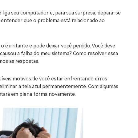
os e limpar arquivos inúteis no Mac
 liga seu computador e, para sua surpresa, depara-se
o entender que o problema está relacionado ao
us
indows em Minutos
 irritante e pode deixar você perdido. Você deve
e causou a falha do meu sistema? Como resolver essa
rátis
mos as respostas.
tis
 Checker
ssíveis motivos de você estar enfrentando erros
ão do Windows 11 Grátis
a eliminar a tela azul permanentemente. Com algumas
 estará em plena forma novamente.