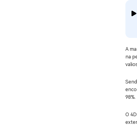
A man
na pe
valio
Send
enco
98%.
O 4D
exte