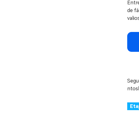
Entre
de fá
valio
Segu
ntosk