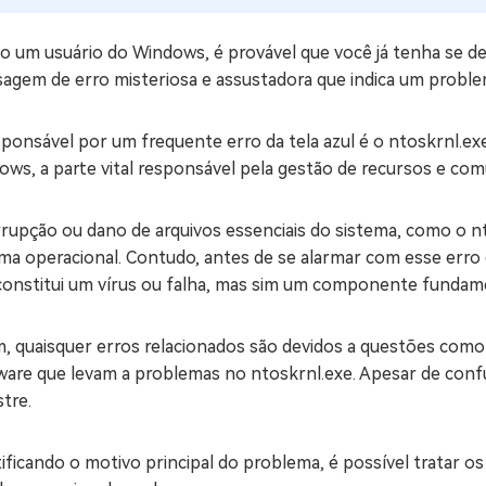
o um usuário do Windows, é provável que você já tenha se d
agem de erro misteriosa e assustadora que indica um proble
sponsável por um frequente erro da tela azul é o ntoskrnl.
ows, a parte vital responsável pela gestão de recursos e co
rrupção ou dano de arquivos essenciais do sistema, como o 
ema operacional. Contudo, antes de se alarmar com esse erro
constitui um vírus ou falha, mas sim um componente fundam
m, quaisquer erros relacionados são devidos a questões como
ware que levam a problemas no ntoskrnl.exe. Apesar de conf
tre.
ificando o motivo principal do problema, é possível tratar 