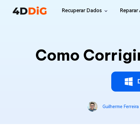
Recuperar Dados
Reparar 
Windows/Mac
Desktop
File R
Windows Data Recovery
Como Corrigir
Recuperar Arquivos Apagados de Win
Reparar
Mac Data Recovery
Email 
Recuperar Arquivos Apagados de Mac
Reparar
DLL Fi
iOS/Android
Corrigi
iPhone Data Recovery
Recuperar Dados Perdidos de iPhone/i
Online
Guilherme Ferreira
Android Recovery
Online
Recuperar Arquivos no Android Sem Ro
Recuper
WhatsApp Recovery