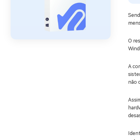
Send
mens
O re
Wind
A co
sist
não 
Assi
hard
desas
Ident