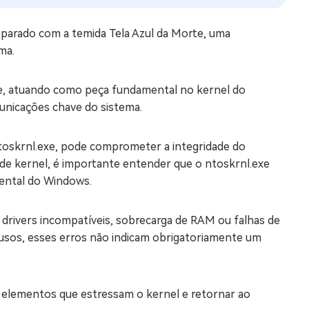
eparado com a temida Tela Azul da Morte, uma
ma.
exe, atuando como peça fundamental no kernel do
municações chave do sistema.
ntoskrnl.exe, pode comprometer a integridade do
 de kernel, é importante entender que o ntoskrnl.exe
ental do Windows.
 drivers incompatíveis, sobrecarga de RAM ou falhas de
usos, esses erros não indicam obrigatoriamente um
os elementos que estressam o kernel e retornar ao