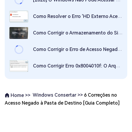
Como Resolver o Erro 'HD Externo Acesso Negado' no Windows 11/10
Como Corrigir o Armazenamento do Sistema PS4 Inacessível?(correções rápidas)
Como Corrigir o Erro de Acesso Negado ao Bootrec Fixboot
Como Corrigir Erro 0x8004010f: O Arquivo de Dados do Outlook Não Pode Ser Acessado?
Windows Consertar >>
6 Correções no
Home >>
Acesso Negado à Pasta de Destino [Guia Completo]